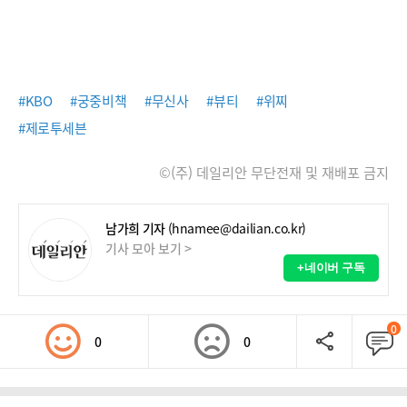
#KBO
#궁중비책
#무신사
#뷰티
#위찌
#제로투세븐
©(주) 데일리안 무단전재 및 재배포 금지
남가희 기자
(hnamee@dailian.co.kr)
기사 모아 보기 >
+네이버 구독
0
0
0