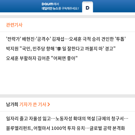
관련기사
'전략가' 배현진·'공격수' 김재섭…오세훈 극적 승리 견인한 '투톱'
박지원 "국민, 민주당 향해 '李 일 잘한다고 까불지 마' 경고"
오세훈 부활하자 김어준 "어쩌면 좋아"
남가희
기자가 쓴 기사
일자리 줄고 자율성 잃고…노동자성 확대의 역설 [규제의 청구서
③]
블루엘리펀트, 어펄마서 1000억 투자 유치…글로벌 공략 본격화