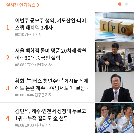
실시간 인기뉴스
●
●
이번주 공모주 청약, 기도산업·니어
1
스랩·해치텍 3개사
00:10 강현태 기자
서울 백화점 돌며 명품 20차례 싹쓸
2
이…30대 중국인 실형
08.08 17:22 김남하 기자
황희, '폐버스 청년주택' 게시물 삭제
3
에도 논란 계속…여당서도 '내로남
불' 비판
08.08 18:06 김주훈 기자
김민석, 제주·인천서 정청래 누르고
4
1위…누적 결과도 金 선두
08.08 19:33 허찬영 기자