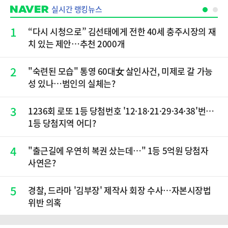
실시간 랭킹뉴스
1
“다시 시청으로” 김선태에게 전한 40세 충주시장의 재
치 있는 제안…추천 2000개
2
"숙련된 모습" 통영 60대女 살인사건, 미제로 갈 가능
성 있나…범인의 실체는?
3
1236회 로또 1등 당첨번호 '12·18·21·29·34·38'번…
1등 당첨지역 어디?
4
"출근길에 우연히 복권 샀는데…" 1등 5억원 당첨자
사연은?
5
경찰, 드라마 '김부장' 제작사 회장 수사…자본시장법
위반 의혹