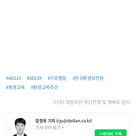
#AD119
#AD119
#기후행동
#한국환경보전원
#환경교육
#환경교육주간
©(주) 데일리안 무단전재 및 재배포 금지
장정욱 기자
(cju@dailian.co.kr)
기사 모아 보기 >
+네이버 구독