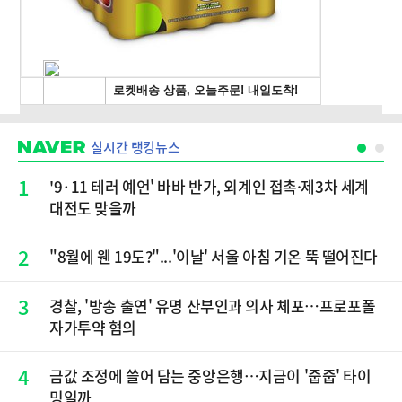
실시간 랭킹뉴스
1
'9·11 테러 예언' 바바 반가, 외계인 접촉·제3차 세계
대전도 맞을까
2
"8월에 웬 19도?"...'이날' 서울 아침 기온 뚝 떨어진다
3
경찰, '방송 출연' 유명 산부인과 의사 체포…프로포폴
자가투약 혐의
4
금값 조정에 쓸어 담는 중앙은행…지금이 '줍줍' 타이
밍일까