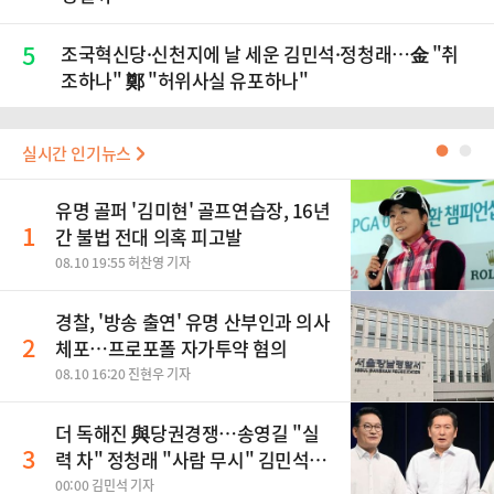
5
조국혁신당·신천지에 날 세운 김민석·정청래…金 "취
조하나" 鄭 "허위사실 유포하나"
실시간 인기뉴스
●
●
유명 골퍼 '김미현' 골프연습장, 16년
1
간 불법 전대 의혹 피고발
08.10 19:55 허찬영 기자
경찰, '방송 출연' 유명 산부인과 의사
2
체포…프로포폴 자가투약 혐의
08.10 16:20 진현우 기자
더 독해진 與당권경쟁…송영길 "실
3
력 차" 정청래 "사람 무시" 김민석
"취조하나"(종합)
00:00 김민석 기자