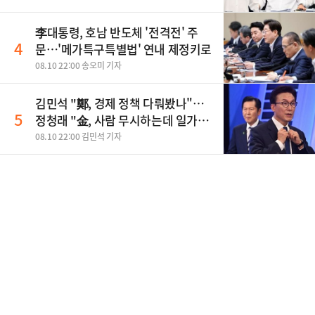
李대통령, 호남 반도체 '전격전' 주
4
문…'메가특구특별법' 연내 제정키로
08.10 22:00 송오미 기자
김민석 "鄭, 경제 정책 다뤄봤나"…
5
정청래 "金, 사람 무시하는데 일가견
있어"
08.10 22:00 김민석 기자