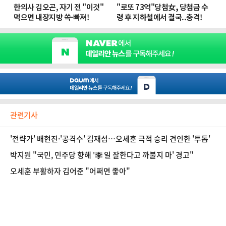
관련기사
'전략가' 배현진·'공격수' 김재섭…오세훈 극적 승리 견인한 '투톱'
박지원 "국민, 민주당 향해 '李 일 잘한다고 까불지 마' 경고"
오세훈 부활하자 김어준 "어쩌면 좋아"