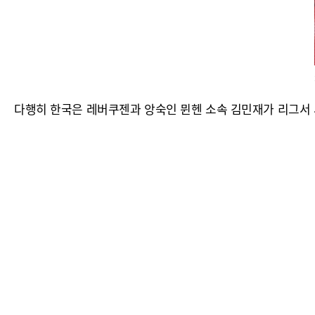
다행히 한국은 레버쿠젠과 앙숙인 뮌헨 소속 김민재가 리그서 