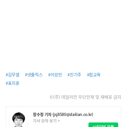
#김무열
#넷플릭스
#이성민
#진기주
#참교육
#표지훈
©(주) 데일리안 무단전재 및 재배포 금지
장수정 기자
(jsj8580@dailian.co.kr)
기사 모아 보기 >
+네이버 구독