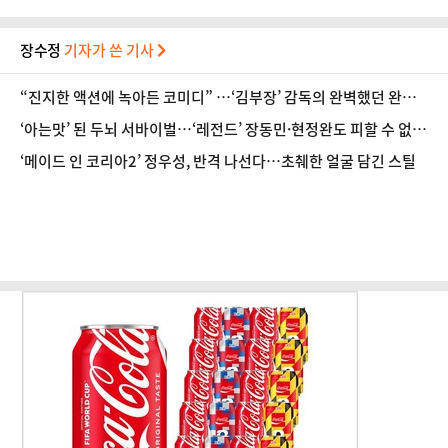
장수정
기자가 쓴 기사
“진지한 액션에 녹아든 코미디” …‘김부장’ 감독의 완벽했던 완급
조절 [인터뷰]
‘아는맛’ 된 두뇌 서바이벌…‘레전드’ 장동민·현정완도 피할 수 없
는 과제 [방송 뷰]
‘메이드 인 코리아2’ 정우성, 반격 나선다…초췌한 얼굴 담긴 스틸