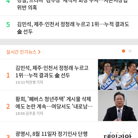
4
위반 의혹
5
김민석, 제주·인천서 정청래 누르고 1위…누적 결과도
金 선두
실시간 인기뉴스
●
●
김민석, 제주·인천서 정청래 누르고
1
1위…누적 결과도 金 선두
19:33 허찬영 기자
황희, '폐버스 청년주택' 게시물 삭제
2
에도 논란 계속…여당서도 '내로남
불' 비판
18:06 김주훈 기자
광명시, 8월 11일자 정기인사 단행
3