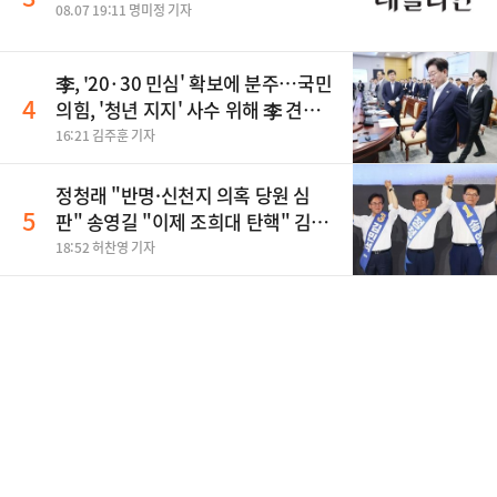
08.07 19:11 명미정 기자
李, '20·30 민심' 확보에 분주…국민
4
의힘, '청년 지지' 사수 위해 李 견제
사활
16:21 김주훈 기자
정청래 "반명·신천지 의혹 당원 심
5
판" 송영길 "이제 조희대 탄핵" 김민
석 "대체불가 민주당"
18:52 허찬영 기자