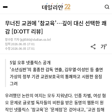
무너진 교권에 ‘참교육’…깊이 대신 선택한 쾌
감 [D:OTT 리뷰]
장수정 기자 (jsj8580@dailian.co.kr)
입력 2026.06.05 17:01
수정 2026.06.05 17:01
5일 오후 넷플릭스 공개
'소년심판'의 홍종찬 감독 연출, 김무열·이성민 등 출연
가상의 정부 기관 교권보호국의 통쾌하고 시원한 응징
그려
우려했던 논란의 여지는 모두 지워냈다. 인종 차별, 여성 혐
오 문제로 글로벌 독자들의 비판을 받은 동명의 웹툰이 원
작인 넷플릭스 ‘참교육’은 ‘문제점’은 걷어내고, ‘교권 침해