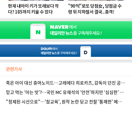
관련기사
죽은 아이 대신 휴머노이드…고레에다 히로카즈, 감독이 던진 공존
의 질문 [D:현장]
믿고 먹는 ‘아는 맛’?…국민 MC 유재석의 ‘안전’하지만 ‘심심한’ 선
택 [D:이슈]
"정제된 시선으로"…'참교육', 원작 논란 딛고 전할 '통쾌한' 메시지
[D:현장]