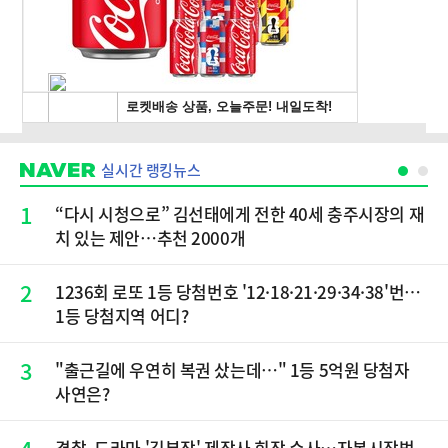
실시간 랭킹뉴스
1
“다시 시청으로” 김선태에게 전한 40세 충주시장의 재
치 있는 제안…추천 2000개
2
1236회 로또 1등 당첨번호 '12·18·21·29·34·38'번…
1등 당첨지역 어디?
3
"출근길에 우연히 복권 샀는데…" 1등 5억원 당첨자
사연은?
경찰, 드라마 '김부장' 제작사 회장 수사…자본시장법