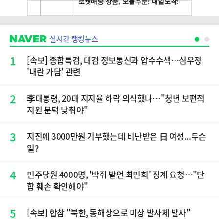
실시간 랭킹뉴스
1
[속보] 종합특검, 대검 정보통신과 압수수색…심우정
'내란 가담' 관련
2
李대통령, 20대 지지율 하락 의식했나…"청년 보편적
지원 문턱 낮춰야"
3
지진에 3000만원 기부했는데 비난받은 日 여성...무슨
일?
4
민주당원 4000명, '박쥐 발언 최민희' 징계 요청…"단
합 훼손 확인해야"
5
[속보] 합참 "북한, 동해상으로 미상 발사체 발사"