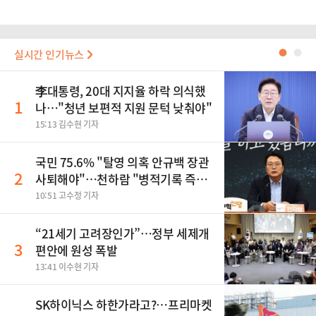
실시간 인기뉴스
●
●
李대통령, 20대 지지율 하락 의식했
1
나…"청년 보편적 지원 문턱 낮춰야"
15:13 김수현 기자
국민 75.6% "탈영 의혹 안규백 장관
2
사퇴해야"…천하람 "병적기록 즉각
공개하라"
10:51 고수정 기자
“21세기 고려장인가”…정부 세제개
3
편안에 원성 폭발
13:41 이수현 기자
SK하이닉스 하한가라고?…프리마켓