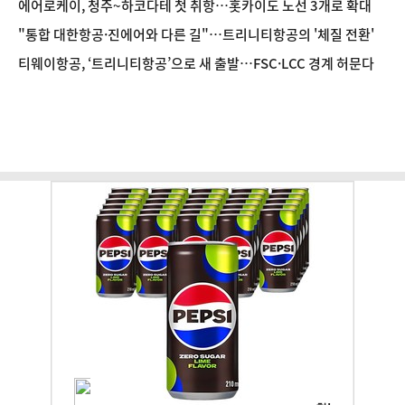
에어로케이, 청주~하코다테 첫 취항…홋카이도 노선 3개로 확대
"통합 대한항공·진에어와 다른 길"…트리니티항공의 '체질 전환'
티웨이항공, ‘트리니티항공’으로 새 출발…FSC·LCC 경계 허문다