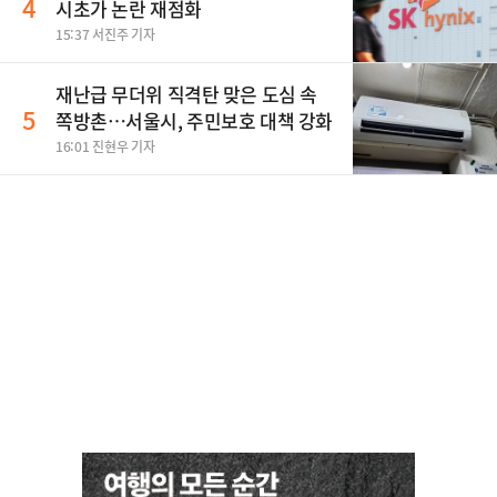
4
시초가 논란 재점화
15:37 서진주 기자
재난급 무더위 직격탄 맞은 도심 속
5
쪽방촌…서울시, 주민보호 대책 강화
16:01 진현우 기자