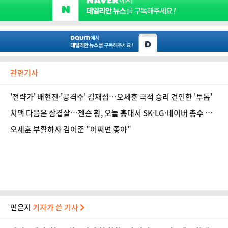
관련기사
'전략가' 배현진·'공격수' 김재섭…오세훈 극적 승리 견인한 '투톱'
치맥 다음은 삼겹살…젠슨 황, 오늘 홍대서 SK·LG·네이버 총수 만
난다
오세훈 부활하자 김어준 "어쩌면 좋아"
편은지
기자가 쓴 기사