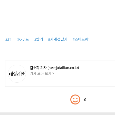
#aT
#K-푸드
#딸기
#사계절딸기
#스마트팜
김소희 기자
(hee@dailian.co.kr)
기사 모아 보기 >
0