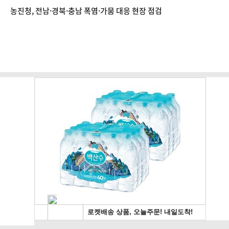
농진청, 전남·경북·충남 폭염·가뭄 대응 현장 점검