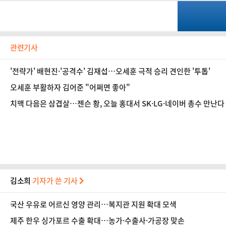
관련기사
'전략가' 배현진·'공격수' 김재섭…오세훈 극적 승리 견인한 '투톱'
오세훈 부활하자 김어준 "어쩌면 좋아"
치맥 다음은 삼겹살…젠슨 황, 오늘 홍대서 SK·LG·네이버 총수 만난다
김소희
기자가 쓴 기사
국산 우유로 어르신 영양 관리…복지관 지원 확대 모색
제주 한우 싱가포르 수출 확대…농가·수출사·가공장 맞손