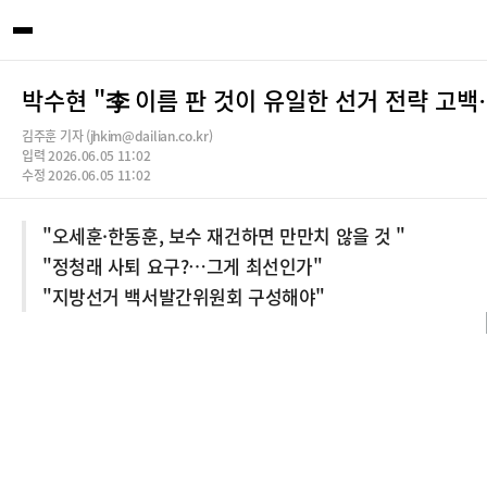
박수현 "李 이름 판 것이 유일한 선거 전략 고백
김주훈 기자 (jhkim@dailian.co.kr)
입력 2026.06.05 11:02
수정 2026.06.05 11:02
"오세훈·한동훈, 보수 재건하면 만만치 않을 것 "
"정청래 사퇴 요구?…그게 최선인가"
"지방선거 백서발간위원회 구성해야"