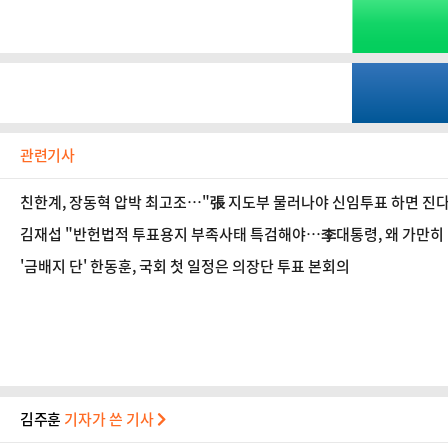
관련기사
친한계, 장동혁 압박 최고조…"張 지도부 물러나야 신임투표 하면 진다
김재섭 "반헌법적 투표용지 부족사태 특검해야…李대통령, 왜 가만히
'금배지 단' 한동훈, 국회 첫 일정은 의장단 투표 본회의
김주훈
기자가 쓴 기사