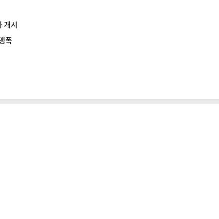
차 개시
 맹폭