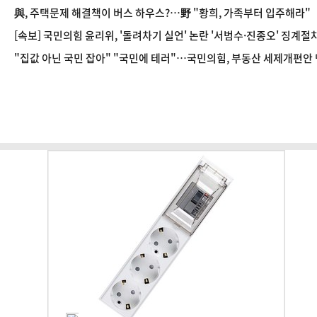
與, 주택문제 해결책이 버스 하우스?…野 "황희, 가족부터 입주해라"
[속보] 국민의힘 윤리위, '돌려차기 실언' 논란 '서범수·진종오' 징계절
"집값 아닌 국민 잡아" "국민에 테러"…국민의힘, 부동산 세제개편안