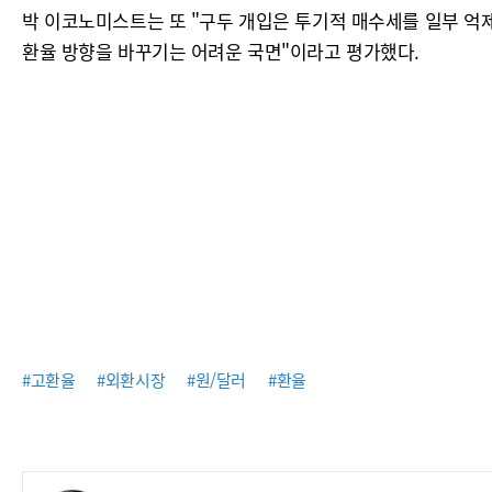
박 이코노미스트는 또 "구두 개입은 투기적 매수세를 일부 억
환율 방향을 바꾸기는 어려운 국면"이라고 평가했다.
#고환율
#외환시장
#원/달러
#환율