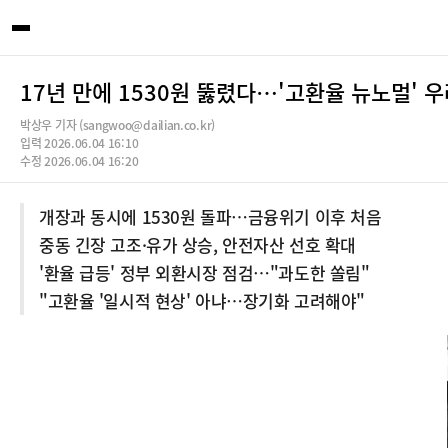
17년 만에 1530원 뚫렸다…'고환율 뉴노멀' 
박상우 기자 (sangwoo@dailian.co.kr)
입력 2026.06.04 16:10
수정 2026.06.04 16:20
개장과 동시에 1530원 돌파…금융위기 이후 처음
중동 긴장 고조·유가 상승, 안전자산 선호 확대
'환율 급등' 정부 외환시장 점검…"과도한 쏠림"
"고환율 '일시적 현상' 아냐…장기화 고려해야"