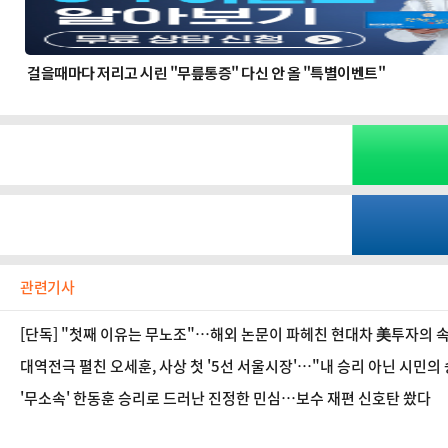
관련기사
[단독] "첫째 이유는 무노조"…해외 논문이 파헤친 현대차 美투자의 
대역전극 펼친 오세훈, 사상 첫 '5선 서울시장'…"내 승리 아닌 시민의
'무소속' 한동훈 승리로 드러난 진정한 민심…보수 재편 신호탄 쐈다