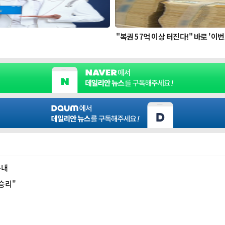
속내
 승리"