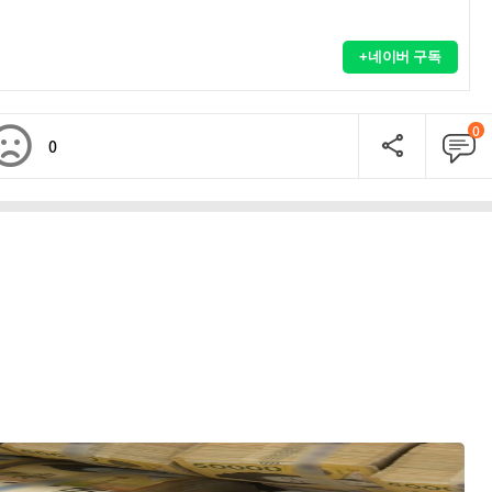
+네이버 구독
0
0