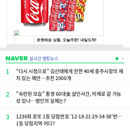
실시간 랭킹뉴스
1
“다시 시청으로” 김선태에게 전한 40세 충주시장의 재
치 있는 제안…추천 2000개
2
"숙련된 모습" 통영 60대女 살인사건, 미제로 갈 가능
성 있나…범인의 실체는?
3
1236회 로또 1등 당첨번호 '12·18·21·29·34·38'번…
1등 당첨지역 어디?