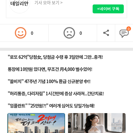
기사 모아 보기 >
+네이버 구독
0
0
0