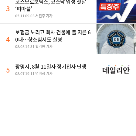
코스모로보틱스, 코스닥 입성 첫날
3
‘따따블’
05.11 09:03 서진주 기자
보험금 노리고 회사 건물에 불 지른 6
4
0대…항소심서도 실형
08.08 14:31 황기현 기자
광명시, 8월 11일자 정기인사 단행
5
08.07 19:11 명미정 기자