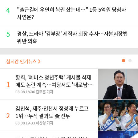
4
"출근길에 우연히 복권 샀는데…" 1등 5억원 당첨자
사연은?
5
경찰, 드라마 '김부장' 제작사 회장 수사…자본시장법
위반 의혹
실시간 인기뉴스
●
●
황희, '폐버스 청년주택' 게시물 삭제
1
에도 논란 계속…여당서도 '내로남
불' 비판
08.08 18:06 김주훈 기자
김민석, 제주·인천서 정청래 누르고
2
1위…누적 결과도 金 선두
08.08 19:33 허찬영 기자