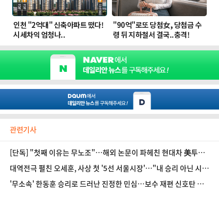
관련기사
[단독] "첫째 이유는 무노조"…해외 논문이 파헤친 현대차 美투자
의 속내
대역전극 펼친 오세훈, 사상 첫 '5선 서울시장'…"내 승리 아닌 시민
의 승리"
'무소속' 한동훈 승리로 드러난 진정한 민심…보수 재편 신호탄 쐈
다