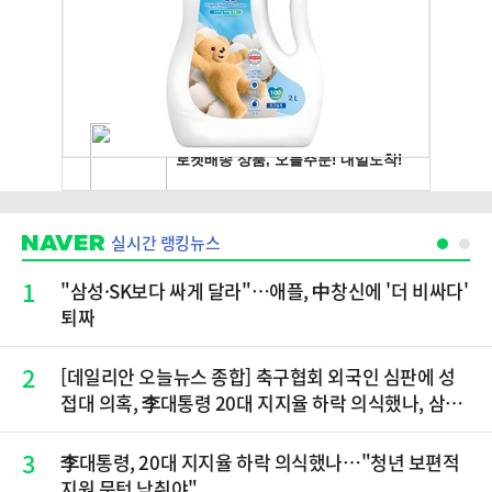
실시간 랭킹뉴스
1
"삼성·SK보다 싸게 달라"…애플, 中창신에 '더 비싸다'
퇴짜
2
[데일리안 오늘뉴스 종합] 축구협회 외국인 심판에 성
접대 의혹, 李대통령 20대 지지율 하락 의식했나, 삼전
닉스 올인은 금물, SK하이닉스 프리마켓 시초가 논란
재점화, 김민석 "과반 승리 가능성 99%" 등
3
李대통령, 20대 지지율 하락 의식했나…"청년 보편적
지원 문턱 낮춰야"