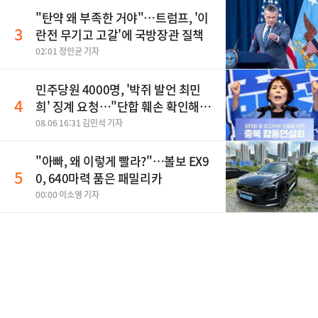
"탄약 왜 부족한 거야"…트럼프, '이
3
란전 무기고 고갈'에 국방장관 질책
02:01 정인균 기자
민주당원 4000명, '박쥐 발언 최민
4
희' 징계 요청…"단합 훼손 확인해
야"
08.06 16:31 김민석 기자
"아빠, 왜 이렇게 빨라?"…볼보 EX9
5
0, 640마력 품은 패밀리카
00:00 이소영 기자