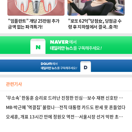
관련기사
'무소속' 한동훈 승리로 드러난 진정한 민심…보수 재편 신호탄 쐈
다
MB·박근혜 '역결집' 불렀나…전직 대통령 카드도 판세 못 흔들었다
오세훈, 개표 13시간 만에 정원오 역전…서울시장 선거 막판 초박
빙 양상