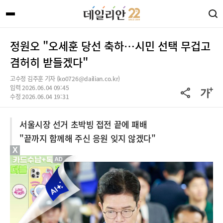
정원오 "오세훈 당선 축하…시민 선택 무겁고
겸허히 받들겠다"
고수정 김주훈 기자 (ko0726@dailian.co.kr)
입력 2026.06.04 09:45
수정 2026.06.04 19:31
서울시장 선거 초박빙 접전 끝에 패배
"끝까지 함께해 주신 응원 잊지 않겠다"
X