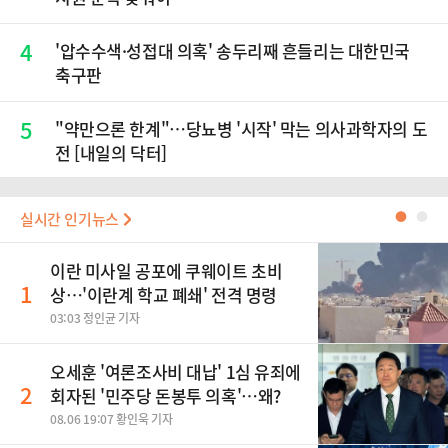
4
'압수수색·성접대 의혹' 송두리째 흔들리는 대한민국
축구판
5
"약만으론 한계"…당뇨병 '시작' 막는 의사과학자의 도
전 [내일의 닥터]
실시간 인기뉴스
●
●
이란 미사일 공포에 쿠웨이트 초비
1
상…'이란계 학교 폐쇄' 전격 명령
03:03 정인균 기자
오세훈 '여론조사비 대납' 1심 유죄에
2
회자된 '민주당 돈봉투 의혹'…왜?
08.06 19:07 황인욱 기자