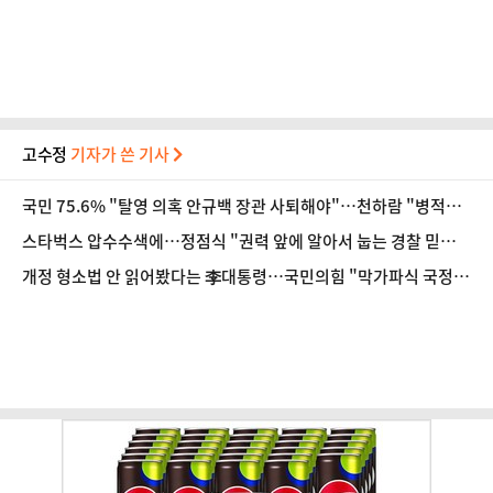
위 "용지 긴급 이송"
고수정
기자가 쓴 기사
국민 75.6% "탈영 의혹 안규백 장관 사퇴해야"…천하람 "병적기
록 즉각 공개하라"
스타벅스 압수수색에…정점식 "권력 앞에 알아서 눕는 경찰 믿어도
되나"
개정 형소법 안 읽어봤다는 李대통령…국민의힘 "막가파식 국정운
영"