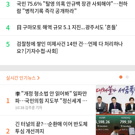
3
국민 75.6% "탈영 의혹 안규백 장관 사퇴해야"…천하
람 "병적기록 즉각 공개하라"
4
日 구마모토 해역 규모 5.1 지진...광주서도 '흔들'
5
검찰청에 쌓인 미제사건 14만 건…언제 다 처리하나
요? [기자수첩-사회]
실시간 인기뉴스
●
●
李 "개정 형소법 안 읽어봐" 일파만
1
파…국민의힘 지도부 "정신세계 궁
금하다"
10:38 김주훈 기자
긴 터널의 끝?…순환매 이어 반도체
2
투심 개선까지