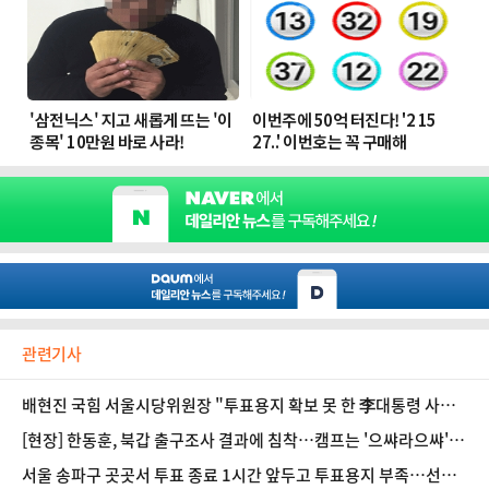
관련기사
배현진 국힘 서울시당위원장 "투표용지 확보 못 한 李대통령 사죄
하라"
[현장] 한동훈, 북갑 출구조사 결과에 침착…캠프는 '으쌰라으쌰' 열
기 고조
서울 송파구 곳곳서 투표 종료 1시간 앞두고 투표용지 부족…선관