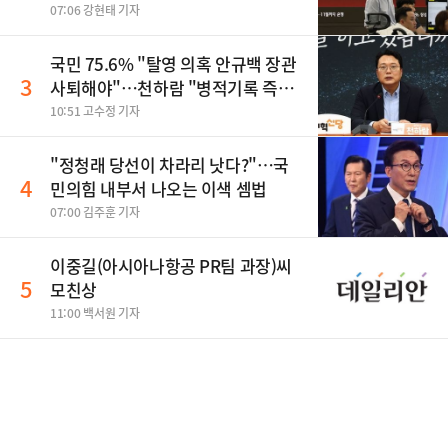
07:06 강현태 기자
국민 75.6% "탈영 의혹 안규백 장관
3
사퇴해야"…천하람 "병적기록 즉각
공개하라"
10:51 고수정 기자
​"정청래 당선이 차라리 낫다?"…국
4
민의힘 내부서 나오는 이색 셈법
07:00 김주훈 기자
이중길(아시아나항공 PR팀 과장)씨
5
모친상
11:00 백서원 기자