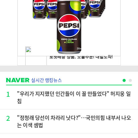
실시간 랭킹뉴스
1
"우리가 지지했던 인간들이 이 꼴 만들었다" 허지웅 일
침
2
​"정청래 당선이 차라리 낫다?"…국민의힘 내부서 나오
는 이색 셈법