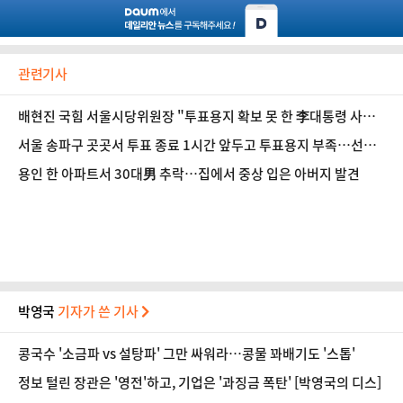
관련기사
배현진 국힘 서울시당위원장 "투표용지 확보 못 한 李대통령 사죄
하라"
서울 송파구 곳곳서 투표 종료 1시간 앞두고 투표용지 부족…선관
위 "용지 긴급 이송"
용인 한 아파트서 30대男 추락…집에서 중상 입은 아버지 발견
박영국
기자가 쓴 기사
콩국수 '소금파 vs 설탕파' 그만 싸워라…콩물 꽈배기도 '스톱'
정보 털린 장관은 '영전'하고, 기업은 '과징금 폭탄' [박영국의 디스]