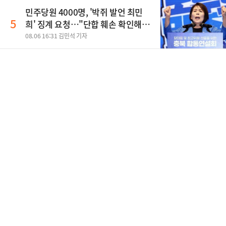
민주당원 4000명, '박쥐 발언 최민
5
희' 징계 요청…"단합 훼손 확인해
야"
08.06 16:31 김민석 기자