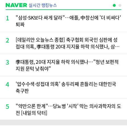
실시간 랭킹뉴스
1
"삼성·SK보다 싸게 달라"…애플, 中창신에 '더 비싸다'
퇴짜
2
[데일리안 오늘뉴스 종합] 축구협회 외국인 심판에 성
접대 의혹, 李대통령 20대 지지율 하락 의식했나, 삼전
닉스 올인은 금물, SK하이닉스 프리마켓 시초가 논란
재점화, 김민석 "과반 승리 가능성 99%" 등
3
李대통령, 20대 지지율 하락 의식했나…"청년 보편적
지원 문턱 낮춰야"
4
'압수수색·성접대 의혹' 송두리째 흔들리는 대한민국
축구판
5
"약만으론 한계"…당뇨병 '시작' 막는 의사과학자의 도
전 [내일의 닥터]