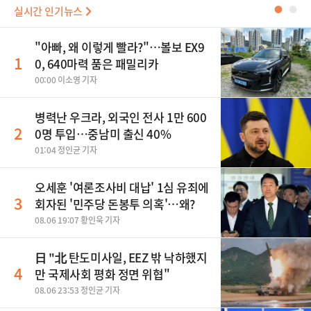
실시간 인기뉴스
●
●
"아빠, 왜 이렇게 빨라?"…볼보 EX9
1
0, 640마력 품은 패밀리카
00:00 이소영 기자
병력난 우크라, 외국인 전사 1만 600
2
0명 투입…중남미 출신 40%
01:04 정인균 기자
오세훈 '여론조사비 대납' 1심 유죄에
3
회자된 '민주당 돈봉투 의혹'…왜?
08.06 19:07 황인욱 기자
日 "北 탄도미사일, EEZ 밖 낙하했지
4
만 국제사회 평화 정면 위협"
08.06 23:53 정인균 기자