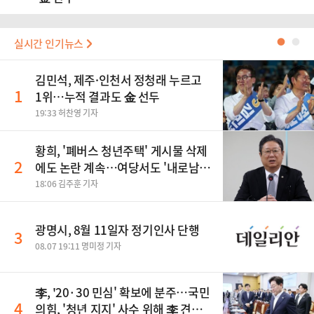
실시간 인기뉴스
●
●
김민석, 제주·인천서 정청래 누르고
1
1위…누적 결과도 金 선두
19:33 허찬영 기자
황희, '폐버스 청년주택' 게시물 삭제
2
에도 논란 계속…여당서도 '내로남
불' 비판
18:06 김주훈 기자
광명시, 8월 11일자 정기인사 단행
3
08.07 19:11 명미정 기자
李, '20·30 민심' 확보에 분주…국민
4
의힘, '청년 지지' 사수 위해 李 견제