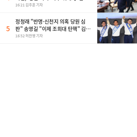
사활
16:21 김주훈 기자
정청래 "반명·신천지 의혹 당원 심
5
판" 송영길 "이제 조희대 탄핵" 김민
석 "대체불가 민주당"
18:52 허찬영 기자