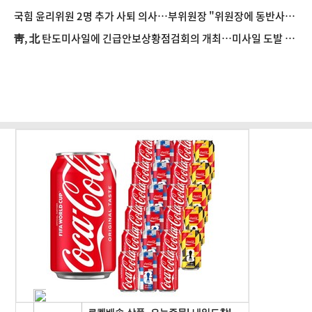
'주석야청' 설전
국힘 윤리위원 2명 추가 사퇴 의사…부위원장 "위원장에 동반사퇴
요구했으나 거부"
靑, 北 탄도미사일에 긴급안보상황점검회의 개최…미사일 도발 중
단 촉구