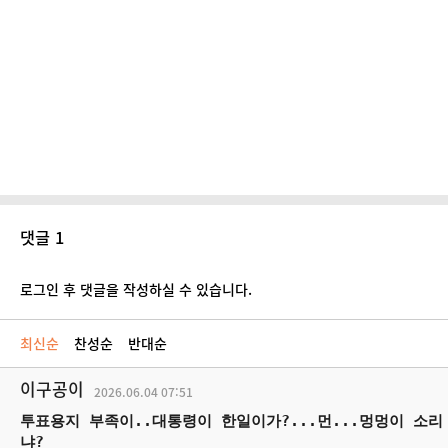
댓글 1
로그인 후 댓글을 작성하실 수 있습니다.
최신순
찬성순
반대순
이구공이
2026.06.04
07:51
투표용지 부족이..대통령이 한일이가?...먼...멍멍이 소리
냐?