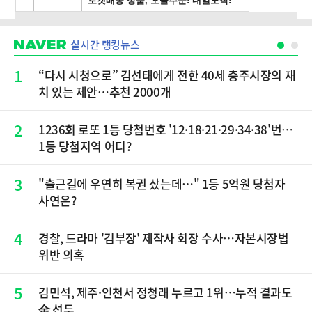
실시간 랭킹뉴스
1
“다시 시청으로” 김선태에게 전한 40세 충주시장의 재
치 있는 제안…추천 2000개
2
1236회 로또 1등 당첨번호 '12·18·21·29·34·38'번…
1등 당첨지역 어디?
3
"출근길에 우연히 복권 샀는데…" 1등 5억원 당첨자
사연은?
4
경찰, 드라마 '김부장' 제작사 회장 수사…자본시장법
위반 의혹
5
김민석, 제주·인천서 정청래 누르고 1위…누적 결과도
金 선두