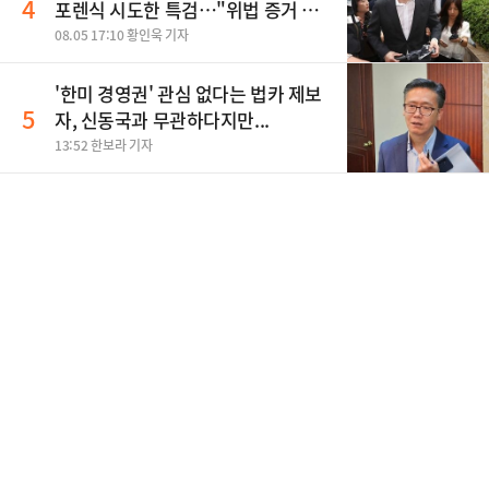
4
포렌식 시도한 특검…"위법 증거 수
집" 지적
08.05 17:10 황인욱 기자
'한미 경영권' 관심 없다는 법카 제보
5
자, 신동국과 무관하다지만...
13:52 한보라 기자