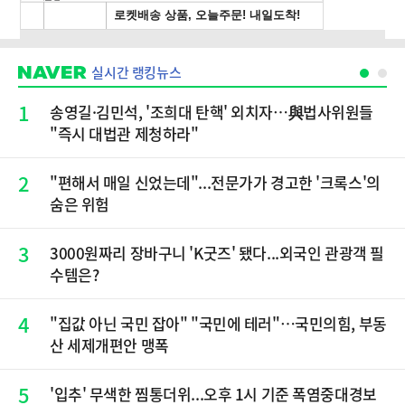
실시간 랭킹뉴스
1
송영길·김민석, '조희대 탄핵' 외치자…與법사위원들
"즉시 대법관 제청하라"
2
"편해서 매일 신었는데"...전문가가 경고한 '크록스'의
숨은 위험
3
3000원짜리 장바구니 'K굿즈' 됐다...외국인 관광객 필
수템은?
4
"집값 아닌 국민 잡아" "국민에 테러"…국민의힘, 부동
산 세제개편안 맹폭
5
'입추' 무색한 찜통더위...오후 1시 기준 폭염중대경보