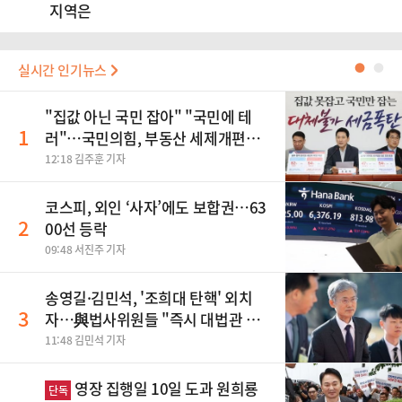
지역은
실시간 인기뉴스
●
●
"집값 아닌 국민 잡아" "국민에 테
1
러"…국민의힘, 부동산 세제개편안
맹폭
12:18 김주훈 기자
코스피, 외인 ‘사자’에도 보합권…63
2
00선 등락
09:48 서진주 기자
송영길·김민석, '조희대 탄핵' 외치
3
자…與법사위원들 "즉시 대법관 제
청하라"
11:48 김민석 기자
영장 집행일 10일 도과 원희룡
단독