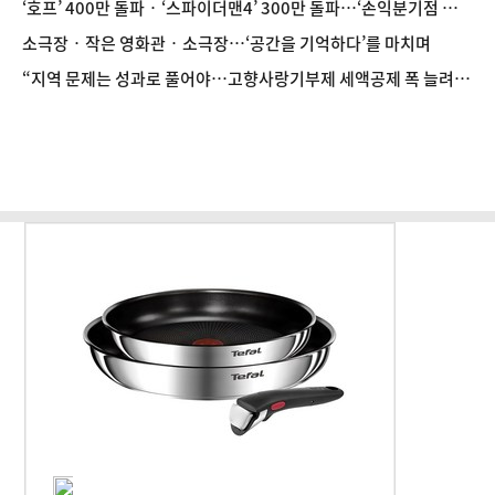
‘호프’ 400만 돌파‧‘스파이더맨4’ 300만 돌파…‘손익분기점 돌
파’‧‘천만 관객’ 이룰까
소극장‧작은 영화관‧소극장…‘공간을 기억하다’를 마치며
“지역 문제는 성과로 풀어야…고향사랑기부제 세액공제 폭 늘려
야” [인터뷰]