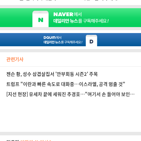
관련기사
젠슨 황, 성수 삼겹살집서 '깐부회동 시즌2' 주목
트럼프 "이란과 빠른 속도로 대화중…이스라엘, 공격 멈출 것"
[지선 현장] 유세차 끝에 세워진 추경호…"여기서 손 들어야 보인
다"