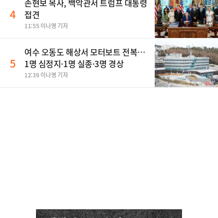
손현보 목사, 백악관서 트럼프 대통령
4
접견
11:55 이나영 기자
여수 오동도 해상서 모터보트 전복…
5
1명 심정지·1명 실종·3명 경상
12:39 이나영 기자