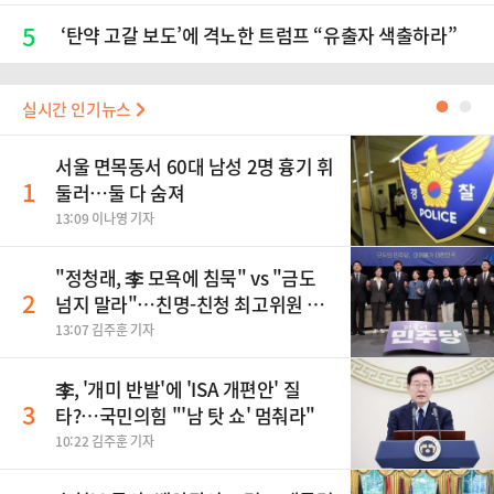
5
‘탄약 고갈 보도’에 격노한 트럼프 “유출자 색출하라”
실시간 인기뉴스
●
●
서울 면목동서 60대 남성 2명 흉기 휘
1
둘러…둘 다 숨져
13:09 이나영 기자
"정청래, 李 모욕에 침묵" vs "금도
2
넘지 말라"…친명-친청 최고위원 후
보, 제주서 격돌
13:07 김주훈 기자
李, '개미 반발'에 'ISA 개편안' 질
3
타?…국민의힘 "'남 탓 쇼' 멈춰라"
10:22 김주훈 기자