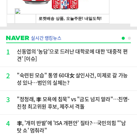
실시간 랭킹뉴스
1
신동엽의 ‘농담’으로 드러난 대학로에 대한 ‘대중적 편
견’ [이슈]
2
"숙련된 모습" 통영 60대女 살인사건, 미제로 갈 가능
성 있나…범인의 실체는?
3
"정청래, 李 모욕에 침묵" vs "금도 넘지 말라"…친명-
친청 최고위원 후보, 제주서 격돌
4
李, '개미 반발'에 'ISA 개편안' 질타?…국민의힘 "'남
탓 쇼' 멈춰라"