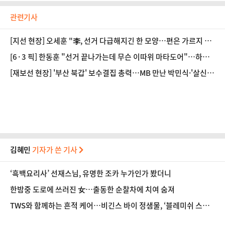
관련기사
[지선 현장] 오세훈 "李, 선거 다급해지긴 한 모양…편은 가르지 말
았어야"
[6·3 픽] 한동훈 "선거 끝나가는데 무슨 이따위 마타도어"…하정
우·박민식에 일갈
[재보선 현장] '부산 북갑' 보수결집 총력…MB 만난 박민식·'살신성
인' 아내와 한동훈
김혜민
기자가 쓴 기사
‘흑백요리사’ 선재스님, 유명한 조카 누가인가 봤더니
한밤중 도로에 쓰러진 女…출동한 순찰차에 치여 숨져
TWS와 함께하는 흔적 케어…비긴스 바이 정샘물, ‘블레미쉬 스트
라이크’ 캠페인