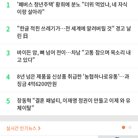
1
'폐버스 청년주택' 황희에 분노 "더위 먹었냐, 네 자식
이랑 살아라"
2
"한글 적힌 쓰레기가…전 세계에 알려버릴 것" 경고 날
린 日
3
바이든 암, 뼈 넘어 전이…차남 "고통 참으며 목소리 내
고 있다"
4
8년 넘은 제품을 신상품 취급한 '농협하나로유통'…과
징금 4억6200만원
5
장동혁 "결혼 패널티, 이재명 정권이 만들고 이제 와 유
체이탈"
실시간 인기뉴스
●
●