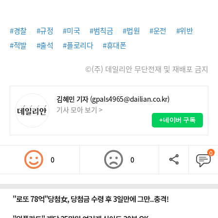
#경찰
#규정
#미국
#범칙금
#법원
#운전
#위반
#적발
#출석
#플로리다
#휴대폰
©(주) 데일리안 무단전재 및 재배포 금지
김혜민 기자
(gpals4965@dailian.co.kr)
기사 모아 보기 >
+네이버 구독
0
0
0