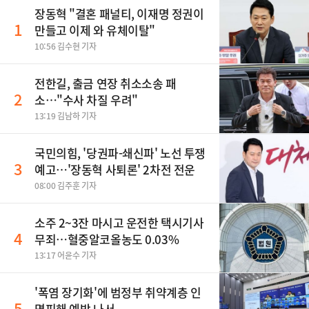
장동혁 "결혼 패널티, 이재명 정권이
1
만들고 이제 와 유체이탈"
10:56 김수현 기자
전한길, 출금 연장 취소소송 패
2
소…"수사 차질 우려"
13:19 김남하 기자
국민의힘, '당권파-쇄신파' 노선 투쟁
3
예고…'장동혁 사퇴론' 2차전 전운
08:00 김주훈 기자
소주 2~3잔 마시고 운전한 택시기사
4
무죄…혈중알코올농도 0.03%
13:17 어윤수 기자
'폭염 장기화'에 범정부 취약계층 인
5
명피해 예방 나서