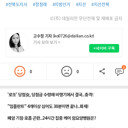
#전북도지사
#정청래
#지방선거
#지선
#지선전북
©(주) 데일리안 무단전재 및 재배포 금지
고수정 기자
(ko0726@dailian.co.kr)
기사 모아 보기 >
+네이버 구독
0
0
0