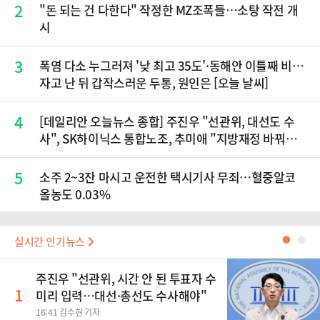
2
"돈 되는 건 다한다" 작정한 MZ조폭들…소탕 작전 개
시
3
폭염 다소 누그러져 '낮 최고 35도'·동해안 이틀째 비…
자고 난 뒤 갑작스러운 두통, 원인은 [오늘 날씨]
4
[데일리안 오늘뉴스 종합] 주진우 "선관위, 대선도 수
사", SK하이닉스 통합노조, 추미애 "지방재정 바꿔
야", 세제개편 이달 정리 등
5
소주 2~3잔 마시고 운전한 택시기사 무죄…혈중알코
올농도 0.03%
실시간 인기뉴스
●
●
주진우 "선관위, 시간 안 된 투표자 수
1
미리 입력…대선·총선도 수사해야"
16:41 김수현 기자