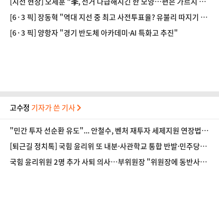
[지선 현장] 오세훈 "李, 선거 다급해지긴 한 모양…편은 가르지 말
았어야"
[6·3 픽] 장동혁 "역대 지선 중 최고 사전투표율? 유불리 따지기 어
려워"
[6·3 픽] 양항자 "경기 반도체 아카데미·AI 특화고 추진"
고수정
기자가 쓴 기사
​"민간 투자 선순환 유도"... 안철수, 벤처 재투자 세제지원 연장법
발의
[퇴근길 정치톡] 국힘 윤리위 또 내분·사관학교 통합 반발·민주당
'주석야청' 설전
국힘 윤리위원 2명 추가 사퇴 의사…부위원장 "위원장에 동반사퇴
요구했으나 거부"