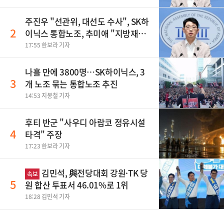
주진우 "선관위, 대선도 수사", SK하
2
이닉스 통합노조, 추미애 "지방재정
바꿔야", 세제개편 이달 정리 등
17:55 한보라 기자
나흘 만에 3800명…SK하이닉스, 3
3
개 노조 묶는 통합노조 추진
14:53 지봉철 기자
후티 반군 "사우디 아람코 정유시설
4
타격" 주장
17:23 한보라 기자
김민석, 與전당대회 강원·TK 당
속보
5
원 합산 투표서 46.01%로 1위
18:28 김민석 기자