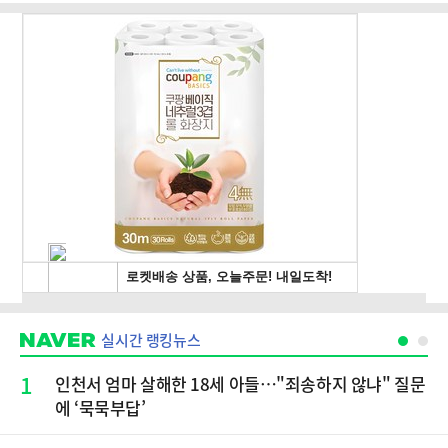
실시간 랭킹뉴스
1
인천서 엄마 살해한 18세 아들…"죄송하지 않냐" 질문
에 ‘묵묵부답’