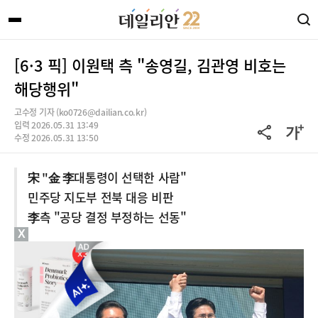
[6·3 픽] 이원택 측 "송영길, 김관영 비호는
해당행위"
고수정 기자 (ko0726@dailian.co.kr)
입력 2026.05.31 13:49
수정 2026.05.31 13:50
宋 "金 李대통령이 선택한 사람"
민주당 지도부 전북 대응 비판
李측 "공당 결정 부정하는 선동"
X