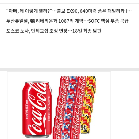
"아빠, 왜 이렇게 빨라?"…볼보 EX90, 640마력 품은 패밀리카 [시
승기]
두산퓨얼셀, 獨 리베리온과 1087억 계약…SOFC 핵심 부품 공급
포스코 노사, 단체교섭 조정 연장…18일 최종 담판