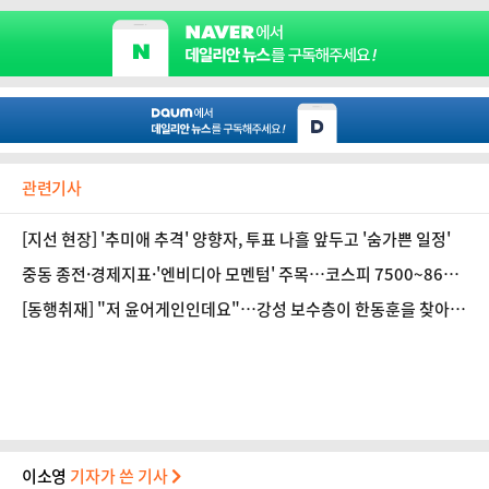
관련기사
[지선 현장] '추미애 추격' 양향자, 투표 나흘 앞두고 '숨가쁜 일정'
중동 종전·경제지표·'엔비디아 모멘텀' 주목…코스피 7500~860
0 [주간 증시 전망]
[동행취재] "저 윤어게인인데요"…강성 보수층이 한동훈을 찾아온
이유는
이소영
기자가 쓴 기사