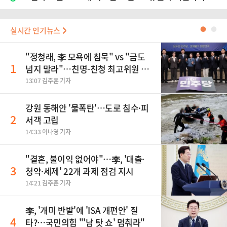
실시간 인기뉴스
●
●
"정청래, 李 모욕에 침묵" vs "금도
1
넘지 말라"…친명-친청 최고위원 후
보, 제주서 격돌
13:07 김주훈 기자
강원 동해안 '물폭탄'…도로 침수·피
2
서객 고립
14:33 이나영 기자
"결혼, 불이익 없어야"…李, '대출·
3
청약·세제' 22개 과제 점검 지시
14:21 김주훈 기자
李, '개미 반발'에 'ISA 개편안' 질
4
타?…국민의힘 "'남 탓 쇼' 멈춰라"