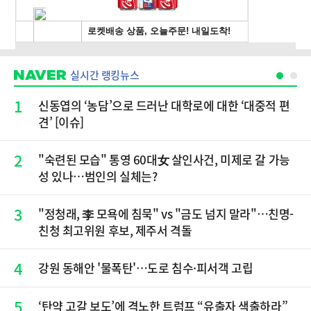
실시간 랭킹뉴스
1
신동엽의 ‘농담’으로 드러난 대학로에 대한 ‘대중적 편
견’ [이슈]
2
"숙련된 모습" 통영 60대女 살인사건, 미제로 갈 가능
성 있나…범인의 실체는?
3
"정청래, 李 모욕에 침묵" vs "금도 넘지 말라"…친명-
친청 최고위원 후보, 제주서 격돌
4
강원 동해안 '물폭탄'…도로 침수·피서객 고립
5
‘탄약 고갈 보도’에 격노한 트럼프 “유출자 색출하라”