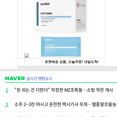
실시간 랭킹뉴스
1
"돈 되는 건 다한다" 작정한 MZ조폭들…소탕 작전 개시
2
소주 2~3잔 마시고 운전한 택시기사 무죄…혈중알코올농도