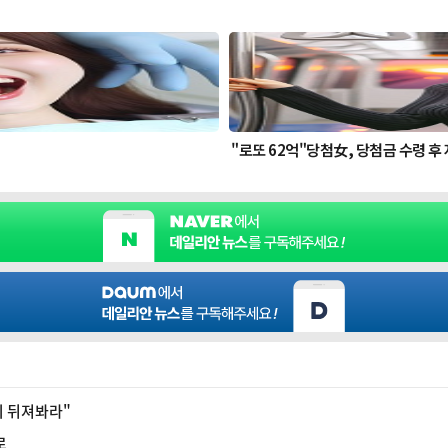
이 뒤져봐라"
로