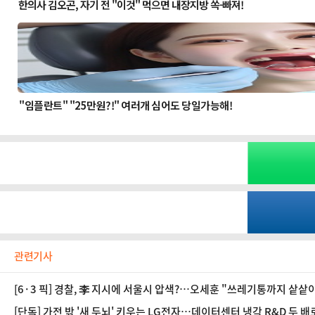
관련기사
[6·3 픽] 경찰, 李 지시에 서울시 압색?…오세훈 "쓰레기통까지 샅샅
[단독] 가전 밖 '새 두뇌' 키우는 LG전자…데이터센터 냉각 R&D 두 배