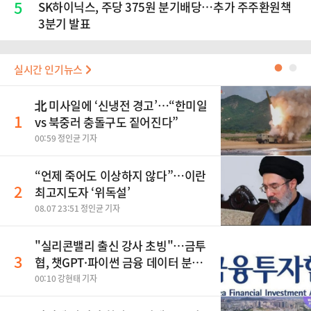
5
SK하이닉스, 주당 375원 분기배당…추가 주주환원책
3분기 발표
실시간 인기뉴스
●
●
北 미사일에 ‘신냉전 경고’…“한미일
1
vs 북중러 충돌구도 짙어진다”
00:59 정인균 기자
“언제 죽어도 이상하지 않다”…이란
2
최고지도자 ‘위독설’
08.07 23:51 정인균 기자
"실리콘밸리 출신 강사 초빙"…금투
3
협, 챗GPT·파이썬 금융 데이터 분석
과정 개설
00:10 강현태 기자