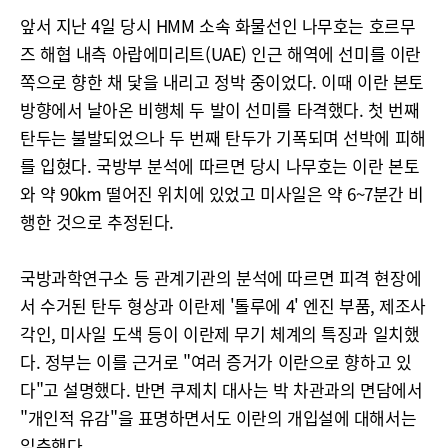
앞서 지난 4일 당시 HMM 소속 화물선인 나무호는 호르무
즈 해협 내측 아랍에미리트(UAE) 인근 해역에 선미를 이란
쪽으로 향한 채 닻을 내리고 정박 중이었다. 이때 이란 본토
방향에서 날아온 비행체 두 발이 선미를 타격했다. 첫 번째
탄두는 불발되었으나 두 번째 탄두가 기폭되며 선박에 피해
를 입혔다. 국방부 분석에 따르면 당시 나무호는 이란 본토
와 약 90km 떨어진 위치에 있었고 미사일은 약 6~7분간 비
행한 것으로 추정된다.
국방과학연구소 등 관계기관의 분석에 따르면 피격 현장에
서 수거된 탄두 형상과 이란제 '톨루에 4' 엔진 부품, 제조사
각인, 미사일 도색 등이 이란제 무기 체계의 특징과 일치했
다. 정부는 이를 근거로 "여러 증거가 이란으로 향하고 있
다"고 설명했다. 반면 쿠제치 대사는 박 차관과의 면담에서
"개인적 유감"을 표명하면서도 이란의 개입설에 대해서는
일축했다.