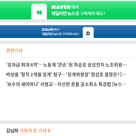
관련기사
'성과급 최대 6억'…노동계 '큰손' 된 최승호 삼성전자 노조위원장
[뉴스속인물]
박상용 '정직 2개월 징계' 청구…'징계위원장' 정성호 결정은? [뉴
스속인물]
'보수의 새어머니' 서영교…지선판 흔들 공소취소 특검법 [뉴스속
인물]
김남하
기자가 쓴 기사