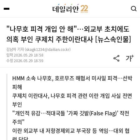
"나무호 피격 개입 안 해"…외교부 초치에도
의혹 부인 쿠제치 주한이란대사 [뉴스속인물]
김남하 기자 (skagk1234@dailian.co.kr)
입력 2026.05.29 18:58
수정 2026.05.29 18:59
HMM 소속 나무호, 호르무즈 해협서 미사일 피격…선박
피해
쿠제치 이란대사, 나무호 피격 관련 이란 개입 사실 전면
부인
"개인적 유감…적대국들 '가짜 깃발(False Flag)' 작전
주의"
이란 외교부 내 저항경제외교 부국장 등 역임…대외 협
력 담당