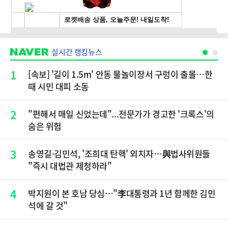
실시간 랭킹뉴스
1
[속보] '길이 1.5m' 안동 물놀이장서 구렁이 출몰…한
때 시민 대피 소동
2
"편해서 매일 신었는데"...전문가가 경고한 '크록스'의
숨은 위험
3
송영길·김민석, '조희대 탄핵' 외치자…與법사위원들
"즉시 대법관 제청하라"
4
박지원이 본 호남 당심…"李대통령과 1년 함께한 김민
석에 갈 것"