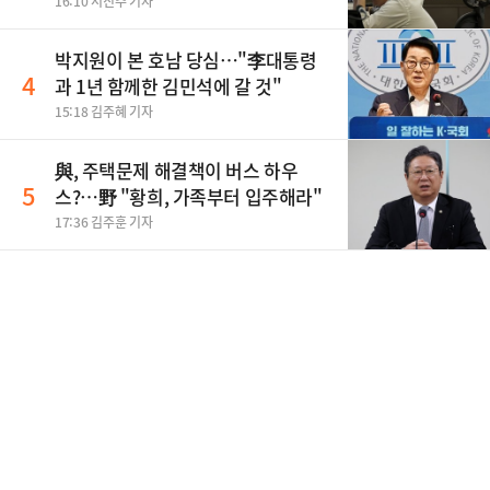
16:10 서진주 기자
박지원이 본 호남 당심…"李대통령
4
과 1년 함께한 김민석에 갈 것"
15:18 김주혜 기자
與, 주택문제 해결책이 버스 하우
5
스?…野 "황희, 가족부터 입주해라"
17:36 김주훈 기자