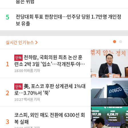
숨은 위험
5
전당대회 투표 한창인데…민주당 당원 1.7만명 개인정
보 유출
실시간 인기뉴스
●
●
천하람, 국회의원 최초 논산 훈
단독
1
련소 2박 3일 '입소'…각개전투·야간
행군 한다
18:00 이바름 기자
美, 포스코 후판 상계관세 1%대
단독
2
로…3.70%서 '뚝'
10:27 백서원 기자
코스피, 외인 매도 전환에 6300선 회
3
복 실패