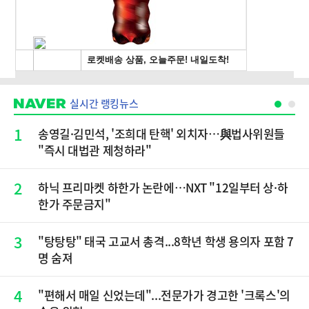
실시간 랭킹뉴스
1
송영길·김민석, '조희대 탄핵' 외치자…與법사위원들
"즉시 대법관 제청하라"
2
하닉 프리마켓 하한가 논란에…NXT "12일부터 상·하
한가 주문금지"
3
"탕탕탕" 태국 고교서 총격...8학년 학생 용의자 포함 7
명 숨져
4
"편해서 매일 신었는데"...전문가가 경고한 '크록스'의