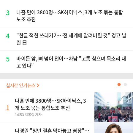
3
나흘 만에 3800명…SK하이닉스, 3개 노조 묶는 통합
노조 추진
4
"한글 적힌 쓰레기가…전 세계에 알려버릴 것" 경고 날
린 日
5
바이든 암, 뼈 넘어 전이…차남 "고통 참으며 목소리 내
고 있다"
실시간 인기뉴스
●
●
나흘 만에 3800명…SK하이닉스, 3
1
개 노조 묶는 통합노조 추진
14:53 지봉철 기자
나경원 "청년 결혼 막아놓고 염장"…