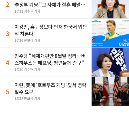
2
李정부 겨냥 "그 자체가 결혼 페널
티"
16:33 김수현 기자
이강인, 홈구장보다 먼저 한국서 입단
3
식 치른다
16:26 한보라 기자
민주당 "세제개편안 8월말 정리…버
4
스하우스는 해프닝, 청년들께 송구"
14:50 김수현 기자
이란, 美에 '호르무즈 개방' 앞서 병력
5
철수 요구
15:58 한보라 기자