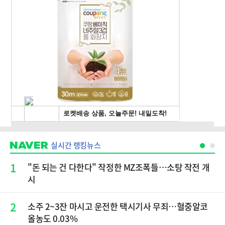
실시간 랭킹뉴스
1
"돈 되는 건 다한다" 작정한 MZ조폭들…소탕 작전 개
시
2
소주 2~3잔 마시고 운전한 택시기사 무죄…혈중알코
올농도 0.03%