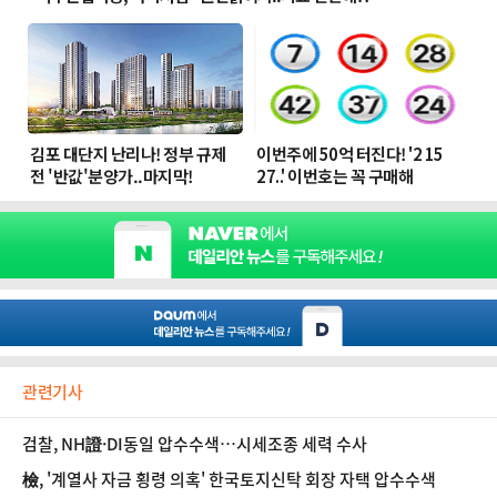
관련기사
검찰, NH證·DI동일 압수수색…시세조종 세력 수사
檢, '계열사 자금 횡령 의혹' 한국토지신탁 회장 자택 압수수색