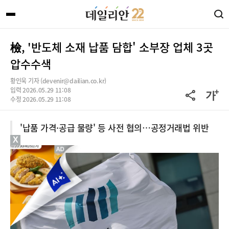
檢, '반도체 소재 납품 담합' 소부장 업체 3곳
압수수색
황인욱 기자 (devenir@dailian.co.kr)
입력 2026.05.29 11:08
수정 2026.05.29 11:08
'납품 가격·공급 물량' 등 사전 협의…공정거래법 위반
X