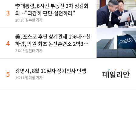
李대통령, 6시간 부동산 2차 점검회
3
의…"과감히 판단·실천하라"
20:30 김수현 기자
美, 포스코 후판 상계관세 1%대…천
4
하람, 의원 최초 논산훈련소 2박3일
'입소'
21:05 강현태 기자
광명시, 8월 11일자 정기인사 단행
5
19:11 명미정 기자