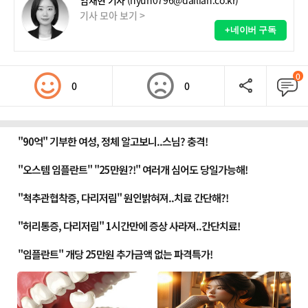
임채현 기자
(hyun0796@dailian.co.kr)
기사 모아 보기 >
+네이버 구독
0
0
0