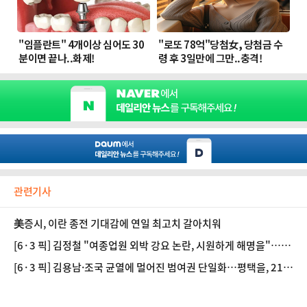
관련기사
美증시, 이란 종전 기대감에 연일 최고치 갈아치워
[6·3 픽] 김정철 "여종업원 외박 강요 논란, 시원하게 해명을"…정
원오 "토론 주제와 무관"
[6·3 픽] 김용남·조국 균열에 멀어진 범여권 단일화…평택을, 21
대 총선 되풀이하나