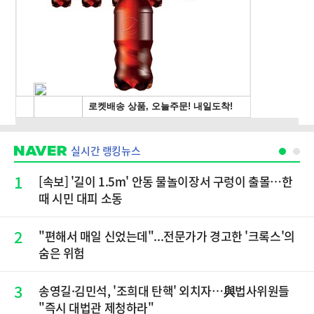
실시간 랭킹뉴스
1
[속보] '길이 1.5m' 안동 물놀이장서 구렁이 출몰…한
때 시민 대피 소동
2
"편해서 매일 신었는데"...전문가가 경고한 '크록스'의
숨은 위험
3
송영길·김민석, '조희대 탄핵' 외치자…與법사위원들
"즉시 대법관 제청하라"