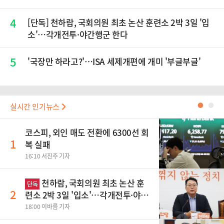
4
[단독] 천하람, 국회의원 최초 논산 훈련소 2박 3일 '입
소'…각개전투·야간행군 한다
5
'국장만 하라고?'…ISA 세제개편에 개미 '부글부글'
실시간 인기뉴스
●
●
코스피, 외인 매도 전환에 6300선 회
1
복 실패
16:10 서진주 기자
천하람, 국회의원 최초 논산 훈
단독
2
련소 2박 3일 '입소'…각개전투·야간
행군 한다
18:00 이바름 기자