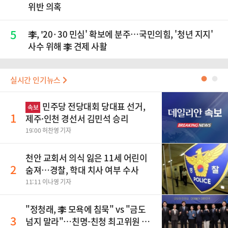
위반 의혹
5
李, '20·30 민심' 확보에 분주…국민의힘, '청년 지지'
사수 위해 李 견제 사활
실시간 인기뉴스
●
●
민주당 전당대회 당대표 선거,
속보
1
제주·인천 경선서 김민석 승리
19:00 허찬영 기자
천안 교회서 의식 잃은 11세 어린이
2
숨져…경찰, 학대 치사 여부 수사
11:11 이나영 기자
"정청래, 李 모욕에 침묵" vs "금도
3
넘지 말라"…친명-친청 최고위원 후