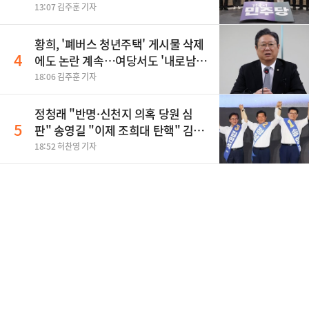
보, 제주서 격돌
13:07 김주훈 기자
황희, '폐버스 청년주택' 게시물 삭제
4
에도 논란 계속…여당서도 '내로남
불' 비판
18:06 김주훈 기자
정청래 "반명·신천지 의혹 당원 심
5
판" 송영길 "이제 조희대 탄핵" 김민
석 "대체불가 민주당"
18:52 허찬영 기자