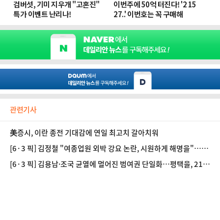
관련기사
美증시, 이란 종전 기대감에 연일 최고치 갈아치워
[6·3 픽] 김정철 "여종업원 외박 강요 논란, 시원하게 해명을"…정
원오 "토론 주제와 무관"
[6·3 픽] 김용남·조국 균열에 멀어진 범여권 단일화…평택을, 21
대 총선 되풀이하나