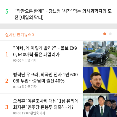
5
"약만으론 한계"…당뇨병 '시작' 막는 의사과학자의 도
전 [내일의 닥터]
실시간 인기뉴스
●
●
"아빠, 왜 이렇게 빨라?"…볼보 EX9
1
0, 640마력 품은 패밀리카
00:00 이소영 기자
병력난 우크라, 외국인 전사 1만 600
2
0명 투입…중남미 출신 40%
01:04 정인균 기자
오세훈 '여론조사비 대납' 1심 유죄에
3
회자된 '민주당 돈봉투 의혹'…왜?
08.06 19:07 황인욱 기자