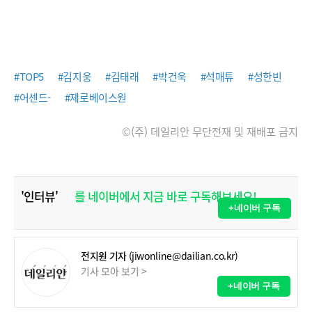
#TOP5
#김지웅
#김태래
#박건욱
#석매튜
#성한빈
#어센드-
#제로베이스원
©(주) 데일리안 무단전재 및 재배포 금지
'인터뷰'
를 네이버에서 지금 바로 구독해보세요!
+네이버 구독
전지원 기자
(jiwonline@dailian.co.kr)
기사 모아 보기 >
+네이버 구독