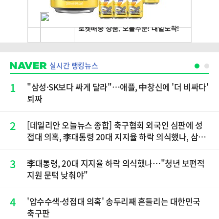
실시간 랭킹뉴스
1
"삼성·SK보다 싸게 달라"…애플, 中창신에 '더 비싸다'
퇴짜
2
[데일리안 오늘뉴스 종합] 축구협회 외국인 심판에 성
접대 의혹, 李대통령 20대 지지율 하락 의식했나, 삼전
닉스 올인은 금물, SK하이닉스 프리마켓 시초가 논란
재점화, 김민석 "과반 승리 가능성 99%" 등
3
李대통령, 20대 지지율 하락 의식했나…"청년 보편적
지원 문턱 낮춰야"
4
'압수수색·성접대 의혹' 송두리째 흔들리는 대한민국
축구판