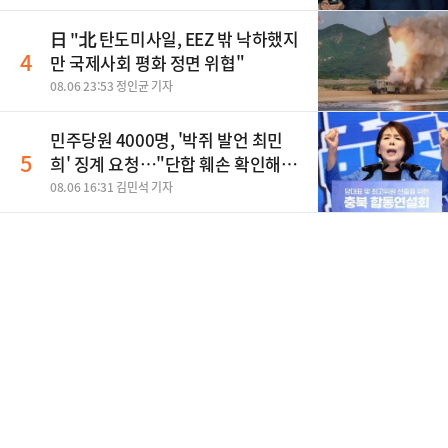
日 "北 탄도미사일, EEZ 밖 낙하했지
4
만 국제사회 평화 정면 위협"
08.06 23:53 정인균 기자
민주당원 4000명, '박쥐 발언 최민
5
희' 징계 요청…"단합 훼손 확인해
야"
08.06 16:31 김민석 기자