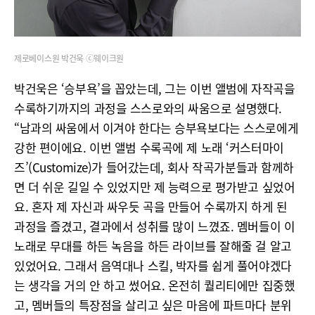
제로베이스원 박건욱 ⓒ웨이크원
박건욱은 ‘승부욕’을 꼽았는데, 그는 이번 앨범에 자작곡을
수록하기까지의 과정을 스스로와의 싸움으로 설명했다.
“남과의 싸움에서 이겨야 한다는 승부욕보다는 스스로에게
강한 편이에요. 이번 앨범 수록곡에 제 노래 ‘커스터마이
즈’(Customize)가 들어갔는데, 회사 작곡가분들과 함께하
면 더 쉬운 길일 수 있었지만 제 능력으로 평가받고 싶었어
요. 혼자 제 자신과 싸우듯 곡을 만들어 수록까지 하게 된
과정을 즐겼고, 결과에서 성취를 많이 느꼈죠. 멤버들이 이
노래로 무대를 하든 녹음을 하든 라이브를 잘해줄 걸 알고
있었어요. 그래서 음역대나 스킬, 박자를 쉽게 풀어야겠다
는 생각을 거의 안 하고 썼어요. 온전히 퀄리티에만 집중했
고, 멤버들의 특장점을 살리고 싶은 마음에 파트마다 분위