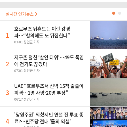
실시간 인기뉴스
●
●
호르무즈 뒤흔드는 이란 강경
1
파…“합의해도 또 뒤집힌다”
03:01 정인균 기자
지구촌 덮친 ‘살인 더위’…49도 폭염
2
에 전기도 끊겼다
07:01 정인균 기자
UAE “호르무즈서 선박 15척 줄줄이
3
피격…1명 사망·20명 부상”
06:17 정인균 기자
'당원주권' 외쳤지만 연설 전 투표 종
4
료?…민주당 전대 '룰의 역설'