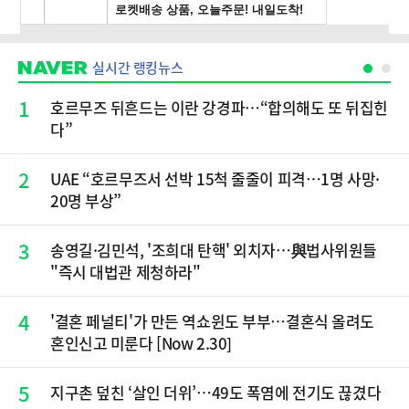
실시간 랭킹뉴스
1
호르무즈 뒤흔드는 이란 강경파…“합의해도 또 뒤집힌
다”
2
UAE “호르무즈서 선박 15척 줄줄이 피격…1명 사망·
20명 부상”
3
송영길·김민석, '조희대 탄핵' 외치자…與법사위원들
"즉시 대법관 제청하라"
4
'결혼 페널티'가 만든 역쇼윈도 부부…결혼식 올려도
혼인신고 미룬다 [Now 2.30]
5
지구촌 덮친 ‘살인 더위’…49도 폭염에 전기도 끊겼다