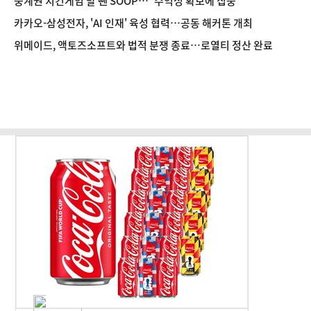
중계권 치킨게임 발 뺀 SOOP…"수익성 확보에 집중"
카카오-삼성전자, 'AI 인재' 육성 협력…공동 해커톤 개최
위메이드, 액토즈소프트와 법적 분쟁 종료…로열티 정산 완료