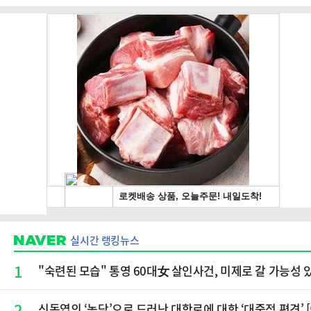
실시간 랭킹뉴스
1
"숙련된 모습" 통영 60대女 살인사건, 미제로 갈 가능성
2
신동엽의 ‘농담’으로 드러난 대학로에 대한 ‘대중적 편견’ 