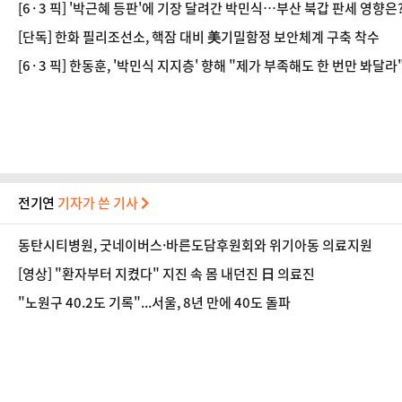
[6·3 픽] '박근혜 등판'에 기장 달려간 박민식…부산 북갑 판세 영향은
[단독] 한화 필리조선소, 핵잠 대비 美기밀함정 보안체계 구축 착수
[6·3 픽] 한동훈, '박민식 지지층' 향해 "제가 부족해도 한 번만 봐달라
전기연
기자가 쓴 기사
동탄시티병원, 굿네이버스·바른도담후원회와 위기아동 의료지원
[영상] "환자부터 지켰다" 지진 속 몸 내던진 日 의료진
"노원구 40.2도 기록"...서울, 8년 만에 40도 돌파