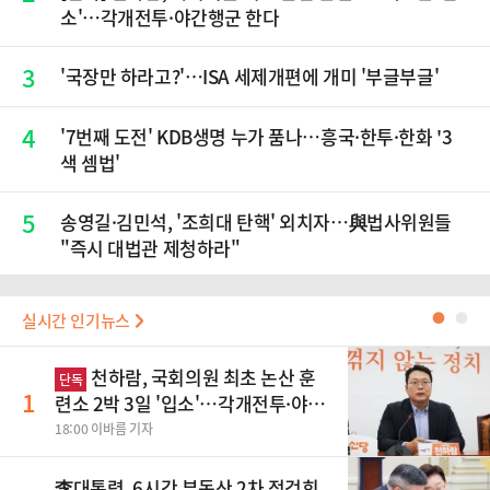
소'…각개전투·야간행군 한다
3
'국장만 하라고?'…ISA 세제개편에 개미 '부글부글'
4
'7번째 도전' KDB생명 누가 품나…흥국·한투·한화 '3
색 셈법'
5
송영길·김민석, '조희대 탄핵' 외치자…與법사위원들
"즉시 대법관 제청하라"
실시간 인기뉴스
●
●
천하람, 국회의원 최초 논산 훈
단독
1
련소 2박 3일 '입소'…각개전투·야간
행군 한다
18:00 이바름 기자
李대통령, 6시간 부동산 2차 점검회