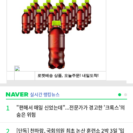
실시간 랭킹뉴스
1
"편해서 매일 신었는데"...전문가가 경고한 '크록스'의
숨은 위험
2
[단독] 천하람, 국회의원 최초 논산 훈련소 2박 3일 '입