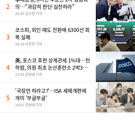
2
의…"과감히 판단·실천하라"
20:30 김수현 기자
코스피, 외인 매도 전환에 6300선 회
3
복 실패
16:10 서진주 기자
美, 포스코 후판 상계관세 1%대…천
4
하람, 의원 최초 논산훈련소 2박3일
'입소'
21:05 강현태 기자
'국장만 하라고?'…ISA 세제개편에
5
개미 '부글부글'
19:07 강현태 기자