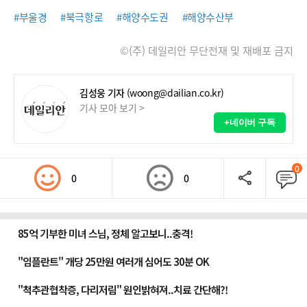
#부울경
#북극항로
#해양수도권
#해양수산부
©(주) 데일리안 무단전재 및 재배포 금지
김성웅 기자
(woong@dailian.co.kr)
기사 모아 보기 >
+네이버 구독
0
0
0