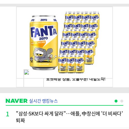
실시간 랭킹뉴스
1
"삼성·SK보다 싸게 달라"…애플, 中창신에 '더 비싸다'
퇴짜