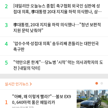
2
[데일리안 오늘뉴스 종합] 축구협회 외국인 심판에 성
접대 의혹, 李대통령 20대 지지율 하락 의식했나, 삼전
닉스 올인은 금물, SK하이닉스 프리마켓 시초가 논란
재점화, 김민석 "과반 승리 가능성 99%" 등
3
李대통령, 20대 지지율 하락 의식했나…"청년 보편적
지원 문턱 낮춰야"
4
'압수수색·성접대 의혹' 송두리째 흔들리는 대한민국
축구판
5
"약만으론 한계"…당뇨병 '시작' 막는 의사과학자의 도
전 [내일의 닥터]
실시간 인기뉴스
●
●
"아빠, 왜 이렇게 빨라?"…볼보 EX9
1
0, 640마력 품은 패밀리카
00:00 이소영 기자