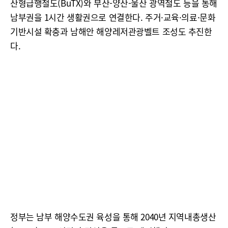
산형급행철도(BuTX)와 부산-양산-울산 광역철도 등을 통해
남부권을 1시간 생활권으로 연결한다. 주거·교육·의료·문화
기반시설 확충과 남해안 해양레저관광벨트 조성도 추진한
다.
정부는 남부 해양수도권 육성을 통해 2040년 지역내총생산