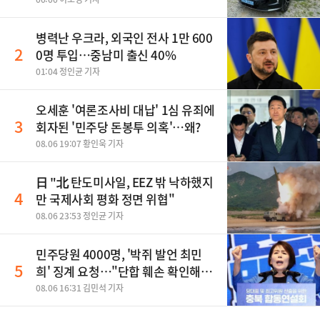
병력난 우크라, 외국인 전사 1만 600
2
0명 투입…중남미 출신 40%
01:04 정인균 기자
오세훈 '여론조사비 대납' 1심 유죄에
3
회자된 '민주당 돈봉투 의혹'…왜?
08.06 19:07 황인욱 기자
日 "北 탄도미사일, EEZ 밖 낙하했지
4
만 국제사회 평화 정면 위협"
08.06 23:53 정인균 기자
민주당원 4000명, '박쥐 발언 최민
5
희' 징계 요청…"단합 훼손 확인해
야"
08.06 16:31 김민석 기자