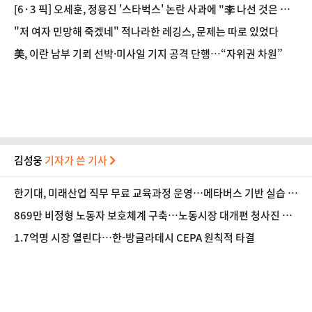
[6·3 픽] 오세훈, 정용진 '스타벅스' 논란 사과에 "李 나선 것은 국
민 무시한 것"
"저 여자 민망해 죽겠네" 적나라한 레깅스, 문제는 따로 있었다
美, 이란 남부 기뢰 선박·미사일 기지 공격 단행…“자위권 차원”
김성웅
기자가 쓴 기사
한기대, 미래산업 직무 무료 교육과정 운영…메타버스 기반 실습 도
입
869만 비정형 노동자 보호체계 구축…노동시장 대개편 청사진 공
개
1.7억명 시장 열린다…한-방글라데시 CEPA 원칙적 타결