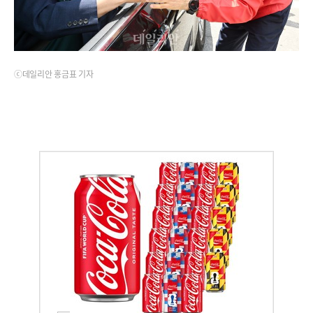
ⓒ데일리안 홍금표 기자