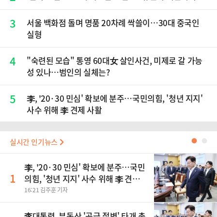
3
서울 백화점 돌며 명품 20차례 싹쓸이…30대 중국인
실형
4
"숙련된 모습" 통영 60대女 살인사건, 미제로 갈 가능
성 있나…범인의 실체는?
5
李, '20·30 민심' 확보에 분주…국민의힘, '청년 지지'
사수 위해 李 견제 사활
실시간 인기뉴스
●
●
李, '20·30 민심' 확보에 분주…국민
1
의힘, '청년 지지' 사수 위해 李 견제
사활
16:21 김주훈 기자
李대통령, 부동산 '공급 절벽' 타개 총