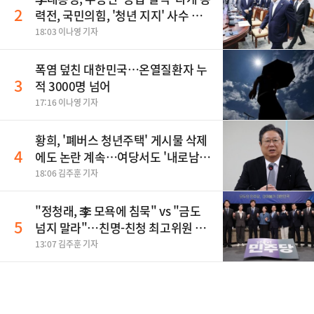
2
력전, 국민의힘, '청년 지지' 사수 위
해 李 견제 사활 등
18:03 이나영 기자
폭염 덮친 대한민국…온열질환자 누
3
적 3000명 넘어
17:16 이나영 기자
황희, '폐버스 청년주택' 게시물 삭제
4
에도 논란 계속…여당서도 '내로남
불' 비판
18:06 김주훈 기자
"정청래, 李 모욕에 침묵" vs "금도
5
넘지 말라"…친명-친청 최고위원 후
보, 제주서 격돌
13:07 김주훈 기자