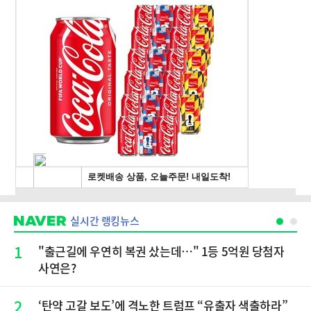
실시간 랭킹뉴스
1
"출근길에 우연히 복권 샀는데…" 1등 5억원 당첨자
사연은?
2
‘탄약 고갈 보도’에 격노한 트럼프 “유출자 색출하라”