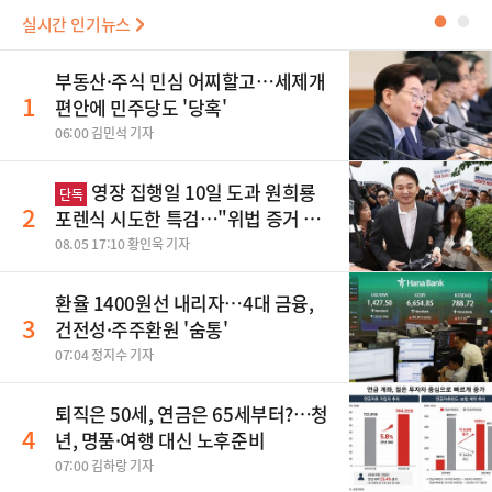
실시간 인기뉴스
●
●
부동산·주식 민심 어찌할고…세제개
1
편안에 민주당도 '당혹'
06:00 김민석 기자
영장 집행일 10일 도과 원희룡
단독
2
포렌식 시도한 특검…"위법 증거 수
집" 지적
08.05 17:10 황인욱 기자
환율 1400원선 내리자…4대 금융,
3
건전성·주주환원 '숨통'
07:04 정지수 기자
퇴직은 50세, 연금은 65세부터?…청
4
년, 명품·여행 대신 노후준비
07:00 김하랑 기자