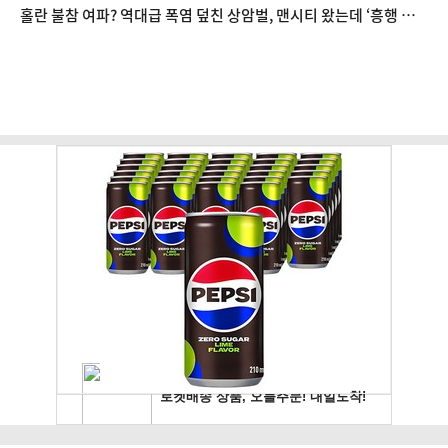
홀란 불참 여파? 역대급 폭염 덮친 상암벌, 맨시티 왔는데 ‘흥행 저
조’