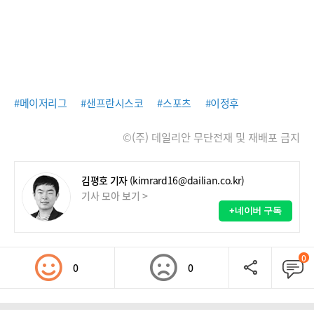
#메이저리그
#샌프란시스코
#스포츠
#이정후
©(주) 데일리안 무단전재 및 재배포 금지
김평호 기자
(kimrard16@dailian.co.kr)
기사 모아 보기 >
+네이버 구독
0
0
0