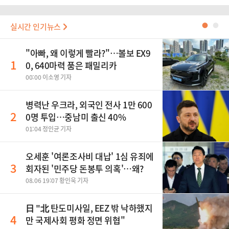
실시간 인기뉴스
●
●
"아빠, 왜 이렇게 빨라?"…볼보 EX9
1
0, 640마력 품은 패밀리카
00:00 이소영 기자
병력난 우크라, 외국인 전사 1만 600
2
0명 투입…중남미 출신 40%
01:04 정인균 기자
오세훈 '여론조사비 대납' 1심 유죄에
3
회자된 '민주당 돈봉투 의혹'…왜?
08.06 19:07 황인욱 기자
日 "北 탄도미사일, EEZ 밖 낙하했지
4
만 국제사회 평화 정면 위협"