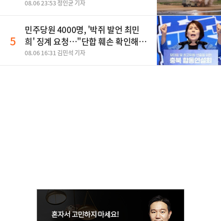
08.06 23:53 정인균 기자
민주당원 4000명, '박쥐 발언 최민
5
희' 징계 요청…"단합 훼손 확인해
야"
08.06 16:31 김민석 기자