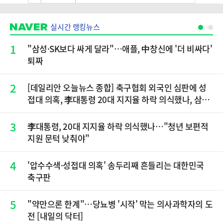
실시간 랭킹뉴스
1
"삼성·SK보다 싸게 달라"…애플, 中창신에 '더 비싸다'
퇴짜
2
[데일리안 오늘뉴스 종합] 축구협회 외국인 심판에 성
접대 의혹, 李대통령 20대 지지율 하락 의식했나, 삼전
닉스 올인은 금물, SK하이닉스 프리마켓 시초가 논란
재점화, 김민석 "과반 승리 가능성 99%" 등
3
李대통령, 20대 지지율 하락 의식했나…"청년 보편적
지원 문턱 낮춰야"
4
'압수수색·성접대 의혹' 송두리째 흔들리는 대한민국
축구판
5
"약만으론 한계"…당뇨병 '시작' 막는 의사과학자의 도
전 [내일의 닥터]