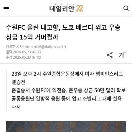
수원FC 울린 내고향, 도쿄 베르디 꺾고 우승
상금 15억 거머쥘까
김평호 기자 (kimrard16@dailian.co.kr)
입력 2026.05.23 07:33
수정 2026.05.23 07:33
23일 오후 2시 수원종합운동장에서 여자 챔피언스리그
결승전
준결승서 수원FC에 역전승, 준우승 상금 50만 달러 확보
공동응원단 일방적 응원 등에 업고 조별리그 패배 설욕
나서