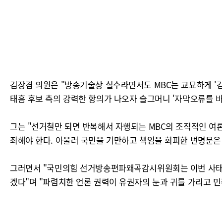
김장겸 의원은 "방송기술상 실수라면서도 MBC는 교묘하게 '김
태흠 후보 측의 강력한 항의가 나오자 슬그머니 '자막오류를 
그는 "선거철만 되면 반복해서 자행되는 MBC의 조직적인 여론
죄해야 한다. 아울러 국민을 기만하고 책임을 회피한 변명문은
그러면서 "국민의힘 선거방송편파왜곡감시위원회는 이번 사태에 
겠다"며 "파렴치한 언론 권력이 유권자의 눈과 귀를 가리고 