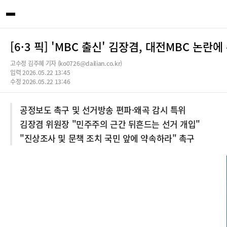
[6·3 픽] 'MBC 출신' 김장겸, 대전MBC 
고수정 김주혜 기자 (ko0726@dailian.co.kr)
입력 2026.05.22 13:45
수정 2026.05.22 13:46
공정보도 촉구 및 선거방송 편파·왜곡 감시 특위
김장겸 위원장 "민주주의 근간 뒤흔드는 선거 개입"
"진상조사 및 문책 조치 국민 앞에 약속하라" 촉구