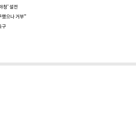
야청' 설전
구했으나 거부"
촉구