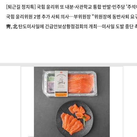
[퇴근길 정치톡] 국힘 윤리위 또 내분·사관학교 통합 반발·민주당 '주석
국힘 윤리위원 2명 추가 사퇴 의사…부위원장 "위원장에 동반사퇴 요
靑, 北 탄도미사일에 긴급안보상황점검회의 개최…미사일 도발 중단 