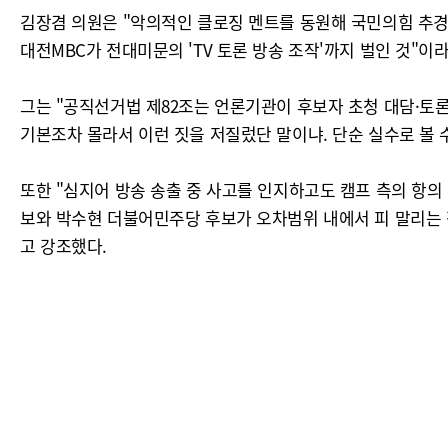
김장겸 의원은 "악의적인 클로징 멘트를 동원해 국민의힘 추경
대전MBC가 전대미문의 'TV 토론 방송 조작'까지 벌인 것"이
그는 "공직선거법 제82조는 언론기관이 후보자 초청 대담·토
기본조차 몰라서 이런 짓을 저질렀단 말이냐. 단순 실수로 볼 
또한 "심지어 방송 송출 중 사고를 인지하고도 캠프 측의 항
보와 박수현 더불어민주당 후보가 오차범위 내에서 피 말리는 
고 강조했다.