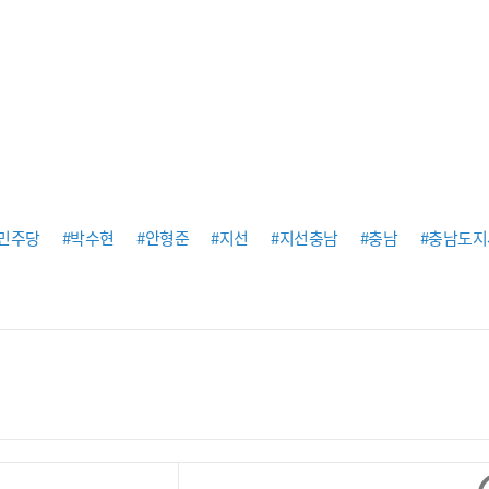
#민주당
#박수현
#안형준
#지선
#지선충남
#충남
#충남도지