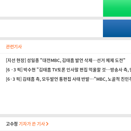
관련기사
[지선 현장] 성일종 "대전MBC, 김태흠 발언 삭제…선거 체제 도전"
[6 ·3 픽] 박수현 "김태흠 TV토론 인사말 편집 억울할 것…방송사 측,
[6·3 픽] 김태흠 측, 모두발언 통편집 사태 반발…"MBC, 노골적 친
고수정
기자가 쓴 기사