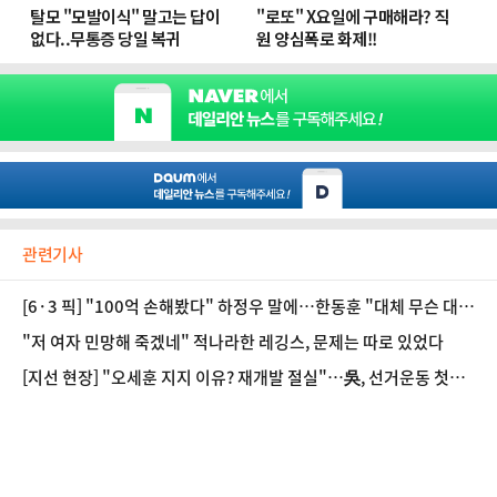
관련기사
[6·3 픽] "100억 손해봤다" 하정우 말에…한동훈 "대체 무슨 대단
한 일 해줬길래"
"저 여자 민망해 죽겠네" 적나라한 레깅스, 문제는 따로 있었다
[지선 현장] "오세훈 지지 이유? 재개발 절실"…吳, 선거운동 첫날
'부동산 민심' 흔들었다