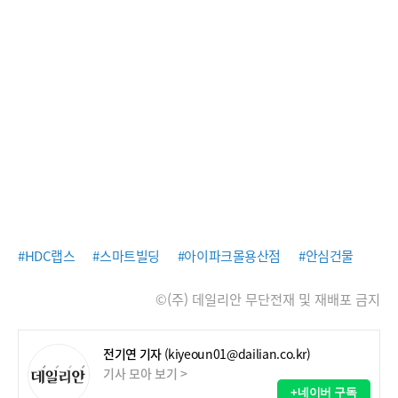
#HDC랩스
#스마트빌딩
#아이파크몰용산점
#안심건물
©(주) 데일리안 무단전재 및 재배포 금지
전기연 기자
(kiyeoun01@dailian.co.kr)
기사 모아 보기 >
+네이버 구독