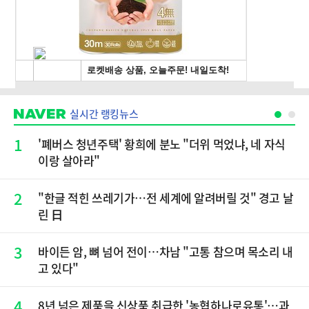
실시간 랭킹뉴스
1
'폐버스 청년주택' 황희에 분노 "더위 먹었냐, 네 자식
이랑 살아라"
2
"한글 적힌 쓰레기가…전 세계에 알려버릴 것" 경고 날
린 日
3
바이든 암, 뼈 넘어 전이…차남 "고통 참으며 목소리 내
고 있다"
4
8년 넘은 제품을 신상품 취급한 '농협하나로유통'…과