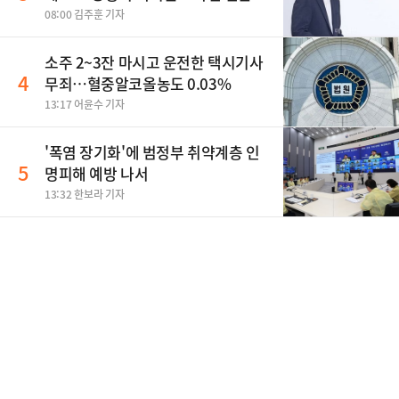
08:00 김주훈 기자
소주 2~3잔 마시고 운전한 택시기사
4
무죄…혈중알코올농도 0.03%
13:17 어윤수 기자
'폭염 장기화'에 범정부 취약계층 인
5
명피해 예방 나서
13:32 한보라 기자