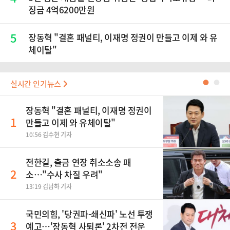
징금 4억6200만원
5
장동혁 "결혼 패널티, 이재명 정권이 만들고 이제 와 유
체이탈"
실시간 인기뉴스
●
●
장동혁 "결혼 패널티, 이재명 정권이
1
만들고 이제 와 유체이탈"
10:56 김수현 기자
전한길, 출금 연장 취소소송 패
2
소…"수사 차질 우려"
13:19 김남하 기자
국민의힘, '당권파-쇄신파' 노선 투쟁
3
예고…'장동혁 사퇴론' 2차전 전운