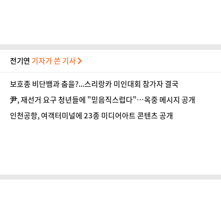
전기연
기자가 쓴 기사
보호종 비단뱀과 춤을?...스리랑카 미인대회 참가자 결국
尹, 재선거 요구 청년들에 "믿음직스럽다"…옥중 메시지 공개
인천공항, 여객터미널에 23종 미디어아트 콘텐츠 공개