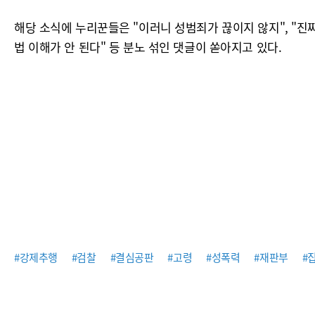
해당 소식에 누리꾼들은 "이러니 성범죄가 끊이지 않지", "진짜
법 이해가 안 된다" 등 분노 섞인 댓글이 쏟아지고 있다.
#강제추행
#검찰
#결심공판
#고령
#성폭력
#재판부
#