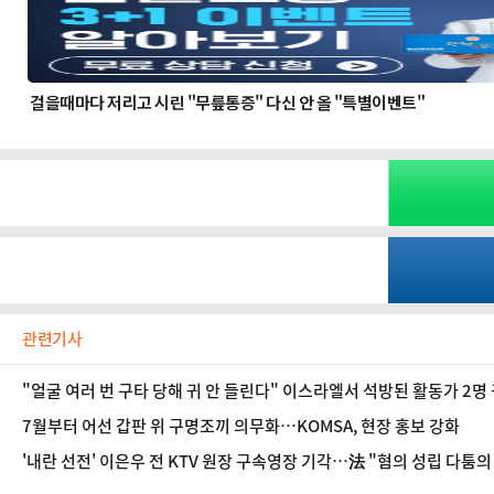
관련기사
"얼굴 여러 번 구타 당해 귀 안 들린다" 이스라엘서 석방된 활동가 2명
7월부터 어선 갑판 위 구명조끼 의무화…KOMSA, 현장 홍보 강화
'내란 선전' 이은우 전 KTV 원장 구속영장 기각…法 "혐의 성립 다툼의