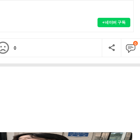
+네이버 구독
0
0