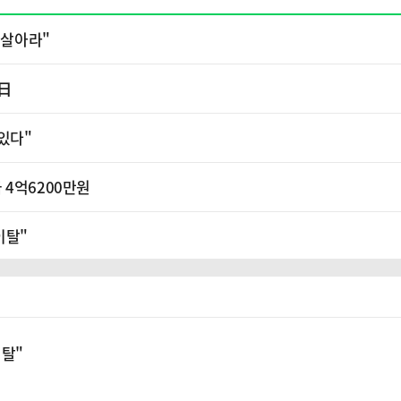
 살아라"
 日
있다"
 4억6200만원
이탈"
이탈"