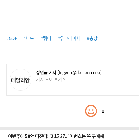
#GDP
#나토
#뤼터
#우크라이나
#총장
정인균 기자
(Ingyun@dailian.co.kr)
기사 모아 보기 >
0