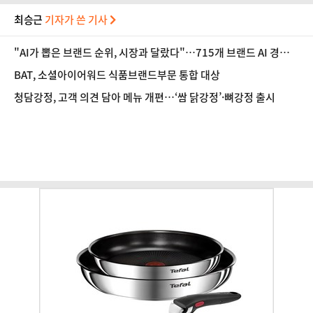
최승근
기자가 쓴 기사
"AI가 뽑은 브랜드 순위, 시장과 달랐다"…715개 브랜드 AI 경쟁력
공개
BAT, 소셜아이어워드 식품브랜드부문 통합 대상
청담강정, 고객 의견 담아 메뉴 개편…‘쌈 닭강정’·뼈강정 출시