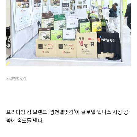
ⓒ광천별맛김
프리미엄 김 브랜드 ‘광천별맛김’이 글로벌 웰니스 시장 공
략에 속도를 낸다.