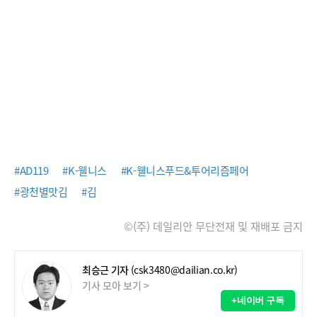
#AD119
#K-웰니스
#K-웰니스푸드&투어리즘페어
#광천별맛김
#김
©(주) 데일리안 무단전재 및 재배포 금지
최승근 기자
(csk3480@dailian.co.kr)
기사 모아 보기 >
+네이버 구독