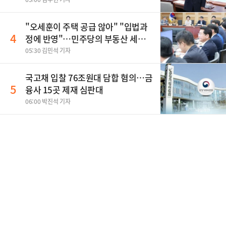
"오세훈이 주택 공급 않아" "입법과
4
정에 반영"…민주당의 부동산 세제
개편 해법은
05:30 김민석 기자
국고채 입찰 76조원대 담합 혐의…금
5
융사 15곳 제재 심판대
06:00 박진석 기자