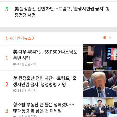
5
美 원정출산 전면 차단…트럼프, '출생시민권 금지' 행
정명령 서명
실시간 인기뉴스
●
●
美 다우 464P↓, S&P500·나스닥도
1
동반 하락
04:41 정인균 기자
美 원정출산 전면 차단…트럼프, '출
2
생시민권 금지' 행정명령 서명
05:34 정인균 기자
형소법·부동산 큰 틀은 정해졌다…
3
李대통령 앞 남은 건 디테일
05:00 김수현 기자