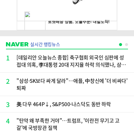
실시간 랭킹뉴스
1
[데일리안 오늘뉴스 종합] 축구협회 외국인 심판에 성
접대 의혹, 李대통령 20대 지지율 하락 의식했나, 삼전
닉스 올인은 금물, SK하이닉스 프리마켓 시초가 논란
재점화, 김민석 "과반 승리 가능성 99%" 등
2
"삼성·SK보다 싸게 달라"…애플, 中창신에 '더 비싸다'
퇴짜
3
美 다우 464P↓, S&P500·나스닥도 동반 하락
4
"탄약 왜 부족한 거야"…트럼프, '이란전 무기고 고
갈'에 국방장관 질책