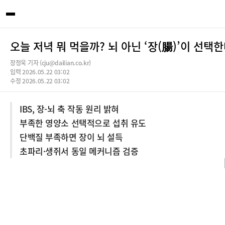
오늘 저녁 뭐 먹을까? 뇌 아닌 ‘장(腸)’이 선택
장정욱 기자 (cju@dailian.co.kr)
입력 2026.05.22 03:02
수정 2026.05.22 03:02
IBS, 장-뇌 축 작동 원리 밝혀
부족한 영양소 선택적으로 섭취 유도
단백질 부족하면 장이 뇌 설득
초파리·생쥐서 동일 메커니즘 검증