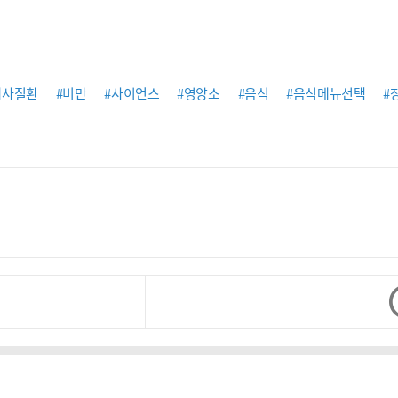
대사질환
#비만
#사이언스
#영양소
#음식
#음식메뉴선택
#