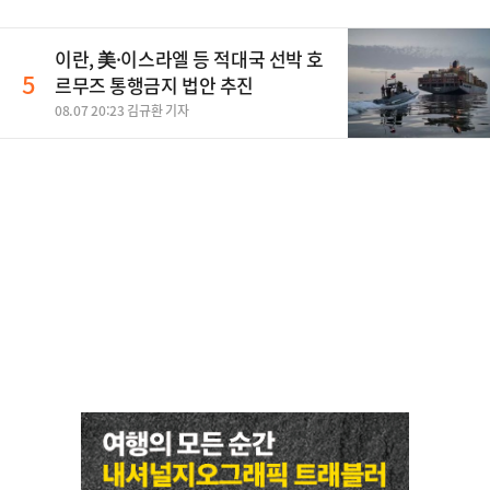
이란, 美·이스라엘 등 적대국 선박 호
5
르무즈 통행금지 법안 추진
08.07 20:23 김규환 기자