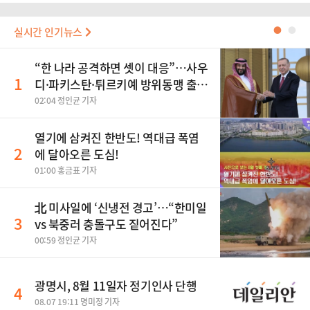
실시간 인기뉴스
●
●
“한 나라 공격하면 셋이 대응”…사우
1
디·파키스탄·튀르키예 방위동맹 출
범
02:04 정인균 기자
열기에 삼켜진 한반도! 역대급 폭염
2
에 달아오른 도심!
01:00 홍금표 기자
北 미사일에 ‘신냉전 경고’…“한미일
3
vs 북중러 충돌구도 짙어진다”
00:59 정인균 기자
광명시, 8월 11일자 정기인사 단행
4
08.07 19:11 명미정 기자