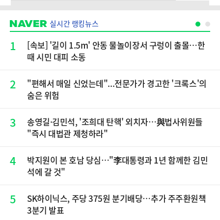
실시간 랭킹뉴스
1
[속보] '길이 1.5m' 안동 물놀이장서 구렁이 출몰…한
때 시민 대피 소동
2
"편해서 매일 신었는데"...전문가가 경고한 '크록스'의
숨은 위험
3
송영길·김민석, '조희대 탄핵' 외치자…與법사위원들
"즉시 대법관 제청하라"
4
박지원이 본 호남 당심…"李대통령과 1년 함께한 김민
석에 갈 것"
5
SK하이닉스, 주당 375원 분기배당…추가 주주환원책
3분기 발표