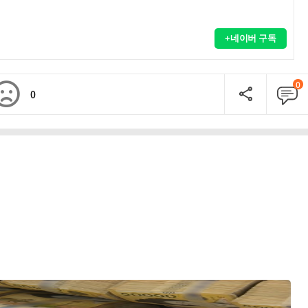
+네이버 구독
0
0