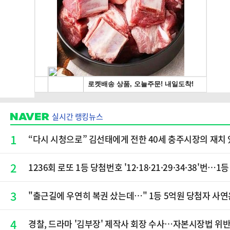
실시간 랭킹뉴스
1
“다시 시청으로” 김선태에게 전한 40세 충주시장의 재치 
2
1236회 로또 1등 당첨번호 '12·18·21·29·34·38'번…
3
"출근길에 우연히 복권 샀는데…" 1등 5억원 당첨자 사연
4
경찰, 드라마 '김부장' 제작사 회장 수사…자본시장법 위반