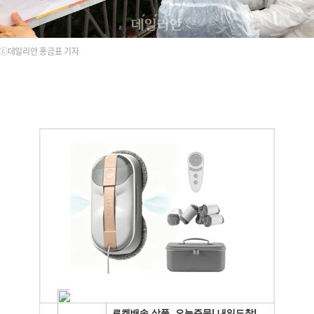
ⓒ데일리안 홍금표 기자