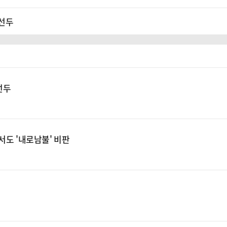
 선두
 선두
서도 '내로남불' 비판