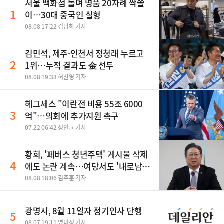
서울 백화점 돌며 명품 20차례 싹쓸
1
이…30대 중국인 실형
08.08 17:22 김남하 기자
김민석, 제주·인천서 정청래 누르고
2
1위…누적 결과도 金 선두
08.08 19:33 허찬영 기자
헤그세스 "이란전 비용 55조 6000
3
억"…의회에 추가지원 촉구
07.22 06:42 정인균 기자
황희, '폐버스 청년주택' 게시물 삭제
4
에도 논란 계속…여당서도 '내로남
불' 비판
08.08 18:06 김주훈 기자
광명시, 8월 11일자 정기인사 단행
5
08.07 19:11 명미정 기자