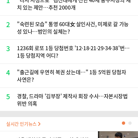
1
치 있는 제안…추천 2000개
2
"숙련된 모습" 통영 60대女 살인사건, 미제로 갈 가능
성 있나…범인의 실체는?
3
1236회 로또 1등 당첨번호 '12·18·21·29·34·38'번…
1등 당첨지역 어디?
4
"출근길에 우연히 복권 샀는데…" 1등 5억원 당첨자
사연은?
5
경찰, 드라마 '김부장' 제작사 회장 수사…자본시장법
위반 의혹
실시간 인기뉴스
●
●