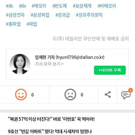
#ds
#dx
#메모리
#반도체
#보상체계
#비메모리
#삼성전자
#삼성파업
#성과급
#성과주의원칙
#총파업
#파업
©(주) 데일리안 무단전재 및 재배포 금지
임채현 기자
(hyun0796@dailian.co.kr)
기사 모아 보기 >
+네이버 구독
0
0
0