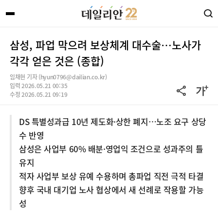
삼성, 파업 막으려 보상체계 대수술…노사가
각각 얻은 것은 (종합)
임채현 기자 (hyun0796@dailian.co.kr)
입력 2026.05.21 00:35
수정 2026.05.21 09:19
DS 특별성과급 10년 제도화·상한 폐지…노조 요구 상당
수 반영
삼성은 사업부 60% 배분·영업익 조건으로 성과주의 틀
유지
적자 사업부 보상 유예 수용하며 총파업 직전 극적 타결
향후 국내 대기업 노사 협상에서 새 선례로 작용할 가능
성