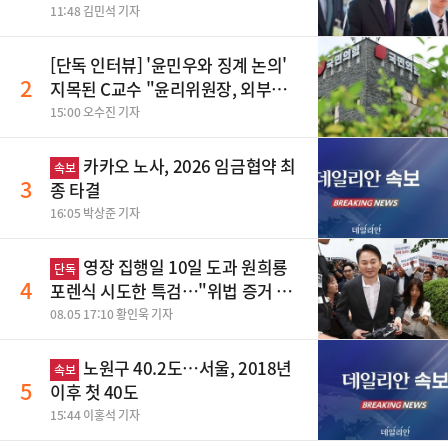
청하라"
11:48 김민석 기자
[단독 인터뷰] '윤민우와 징계 논의'
2
지목된 C교수 "윤리위원장, 외부와
논의 잘못된 행위"
15:00 오수진 기자
카카오 노사, 2026 임금협약 최
속보
3
종 타결
16:05 박상준 기자
영장 집행일 10일 도과 원희룡
단독
4
포렌식 시도한 특검…"위법 증거 수
집" 지적
08.05 17:10 황인욱 기자
노원구 40.2도…서울, 2018년
속보
5
이후 첫 40도
15:44 이홍석 기자