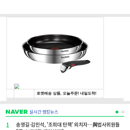
실시간 랭킹뉴스
1
송영길·김민석, '조희대 탄핵' 외치자…與법사위원들