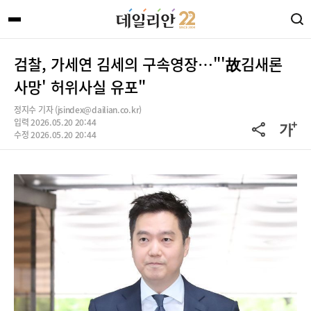
검찰, 가세연 김세의 구속영장…"'故김새론
사망' 허위사실 유포"
정지수 기자 (jsindex@dailian.co.kr)
입력 2026.05.20 20:44
수정 2026.05.20 20:44