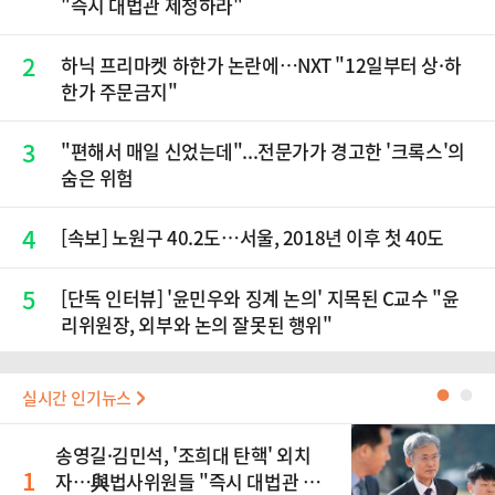
"즉시 대법관 제청하라"
2
하닉 프리마켓 하한가 논란에…NXT "12일부터 상·하
한가 주문금지"
3
"편해서 매일 신었는데"...전문가가 경고한 '크록스'의
숨은 위험
4
[속보] 노원구 40.2도…서울, 2018년 이후 첫 40도
5
[단독 인터뷰] '윤민우와 징계 논의' 지목된 C교수 "윤
리위원장, 외부와 논의 잘못된 행위"
실시간 인기뉴스
●
●
송영길·김민석, '조희대 탄핵' 외치
1
자…與법사위원들 "즉시 대법관 제