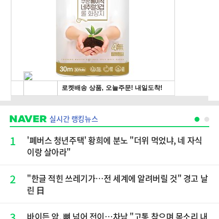
실시간 랭킹뉴스
1
'폐버스 청년주택' 황희에 분노 "더위 먹었냐, 네 자식
이랑 살아라"
2
"한글 적힌 쓰레기가…전 세계에 알려버릴 것" 경고 날
린 日
3
바이든 암, 뼈 넘어 전이…차남 "고통 참으며 목소리 내