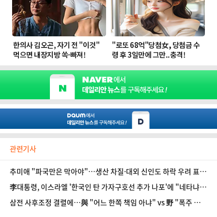
관련기사
추미애 "파국만은 막아야"…생산 차질·대외 신인도 하락 우려 표
명
李대통령, 이스라엘 '한국인 탄 가자구호선 추가 나포'에 "네타냐후
체포영장 검토"
삼전 사후조정 결렬에…與 "어느 한쪽 책임 아냐" vs 野 "폭주 멈춰
라"