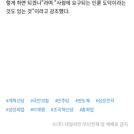
렇게 하면 되겠나"라며 "사람에 요구되는 인륜 도덕이라는
것도 있는 것"이라고 강조했다.
#개혁신당
#국민의힘
#민주당
#반도체
#삼성전자
#삼성파업
#이재명
#조국혁신당
#총파업
©(주) 데일리안 무단전재 및 재배포 금지