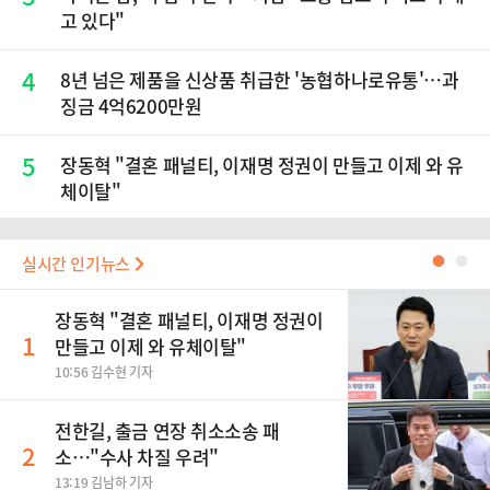
고 있다"
4
8년 넘은 제품을 신상품 취급한 '농협하나로유통'…과
징금 4억6200만원
5
장동혁 "결혼 패널티, 이재명 정권이 만들고 이제 와 유
체이탈"
실시간 인기뉴스
●
●
장동혁 "결혼 패널티, 이재명 정권이
1
만들고 이제 와 유체이탈"
10:56 김수현 기자
전한길, 출금 연장 취소소송 패
2
소…"수사 차질 우려"
13:19 김남하 기자