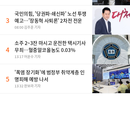
국민의힘, '당권파-쇄신파' 노선 투쟁
3
예고…'장동혁 사퇴론' 2차전 전운
08:00 김주훈 기자
소주 2~3잔 마시고 운전한 택시기사
4
무죄…혈중알코올농도 0.03%
13:17 어윤수 기자
'폭염 장기화'에 범정부 취약계층 인
5
명피해 예방 나서
13:32 한보라 기자