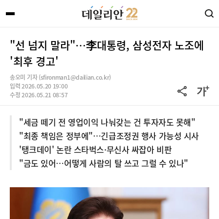
"선 넘지 말라"…李대통령, 삼성전자 노조에
'최후 경고'
송오미 기자 (sfironman1@dailian.co.kr)
입력 2026.05.20 19:00
수정 2026.05.21 08:57
"세금 떼기 전 영업이익 나눠갖는 건 투자자도 못해"
"최종 책임은 정부에"…긴급조정권 행사 가능성 시사
'탱크데이' 논란 스타벅스·무신사 싸잡아 비판
"금도 있어…어떻게 사람의 탈 쓰고 그럴 수 있나"