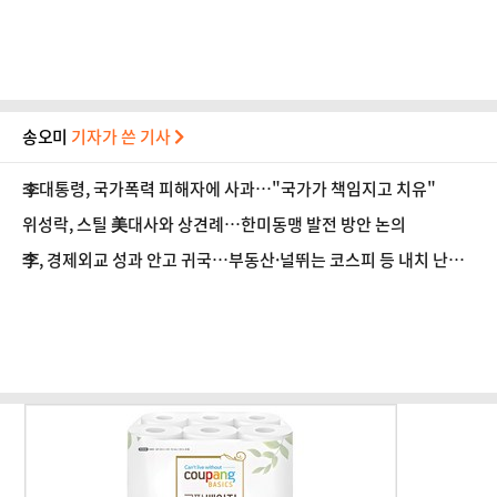
송오미
기자가 쓴 기사
李대통령, 국가폭력 피해자에 사과…"국가가 책임지고 치유"
위성락, 스틸 美대사와 상견례…한미동맹 발전 방안 논의
李, 경제외교 성과 안고 귀국…부동산·널뛰는 코스피 등 내치 난제
'첩첩산중'