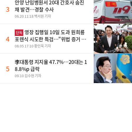
안양 난임병원서 20대 간호사 숨진
3
채 발견…경찰 수사
06.20 11:18 백서원 기자
영장 집행일 10일 도과 원희룡
단독
4
포렌식 시도한 특검…"위법 증거 수
집" 지적
08.05 17:10 황인욱 기자
李대통령 지지율 47.7%…20대는 1
5
8.8%p 급락
09:10 김수현 기자