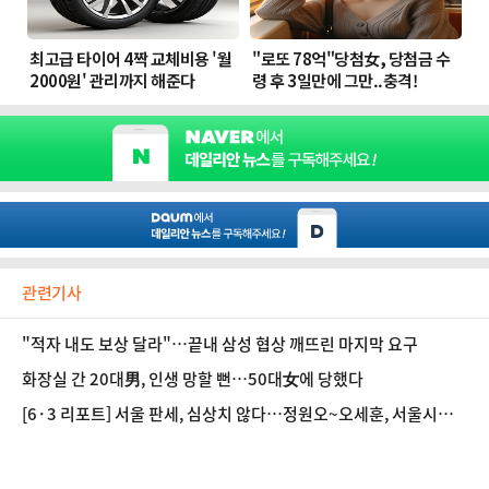
관련기사
"적자 내도 보상 달라"…끝내 삼성 협상 깨뜨린 마지막 요구
화장실 간 20대男, 인생 망할 뻔…50대女에 당했다
[6·3 리포트] 서울 판세, 심상치 않다…정원오~오세훈, 서울시장
은 누구 손에?