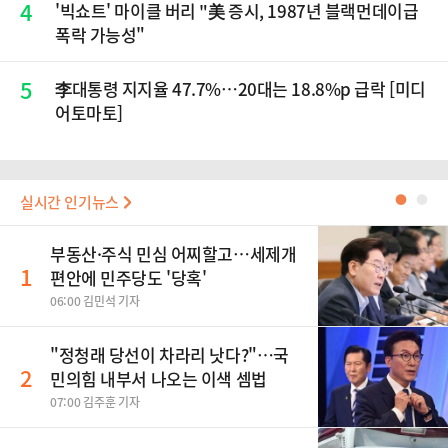
4
'빅쇼트' 마이클 버리 "美 증시, 1987년 블랙먼데이급
폭락 가능성"
5
李대통령 지지율 47.7%…20대는 18.8%p 급락 [미디
어토마토]
실시간 인기뉴스
●
●
부동산·주식 민심 어찌할고…세제개
1
편안에 민주당도 '당혹'
06:00 김민석 기자
​"정청래 당선이 차라리 낫다?"…국
2
민의힘 내부서 나오는 이색 셈법
07:00 김주훈 기자