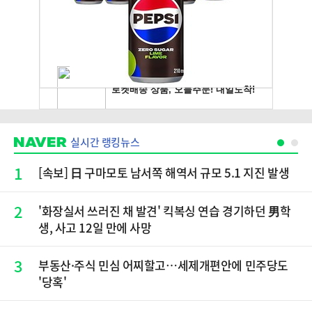
실시간 랭킹뉴스
1
[속보] 日 구마모토 남서쪽 해역서 규모 5.1 지진 발생
2
'화장실서 쓰러진 채 발견' 킥복싱 연습 경기하던 男학
생, 사고 12일 만에 사망
3
부동산·주식 민심 어찌할고…세제개편안에 민주당도
'당혹'