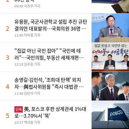
09:48 서진주 기자
유용원, 국군사관학교 설립 추진 규탄
2
결의안 대표발의…국회의원 36명 동
참
11:40 이바름 기자
"집값 아닌 국민 잡아" "국민에 테
3
러"…국민의힘, 부동산 세제개편안
맹폭
12:18 김주훈 기자
송영길·김민석, '조희대 탄핵' 외치
4
자…與법사위원들 "즉시 대법관 제
청하라"
11:48 김민석 기자
美, 포스코 후판 상계관세 1%대
단독
5
로…3.70%서 '뚝'
10:27 백서원 기자