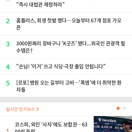
"즉시 대법관 제청하라"
2
홈플러스, 회생 첫발 뗐다…오늘부터 67개 점포 가오
픈
3
3000원짜리 장바구니 'K굿즈' 됐다...외국인 관광객 필
수템은?
4
"손님! '이거' 쓰고 식당·극장 출입 안됩니다"
5
[르포] 병원 오는 길부터 고비…'폭염'에 더 취약한 환
자들
실시간 인기뉴스
●
●
코스피, 외인 ‘사자’에도 보합권…63
1
00선 등락