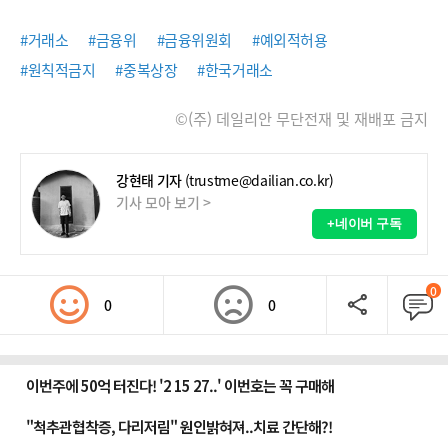
#거래소
#금융위
#금융위원회
#예외적허용
#원칙적금지
#중복상장
#한국거래소
©(주) 데일리안 무단전재 및 재배포 금지
강현태 기자
(trustme@dailian.co.kr)
기사 모아 보기 >
+네이버 구독
0
0
0