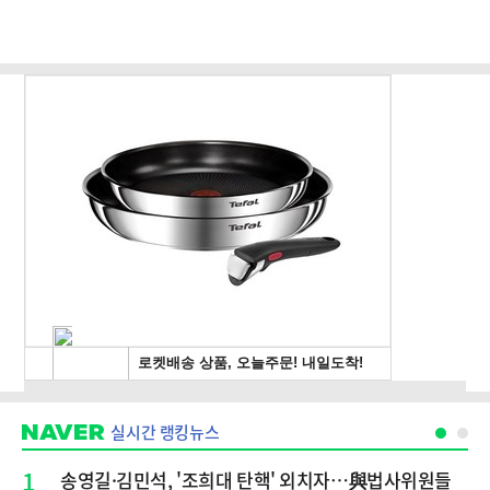
실시간 랭킹뉴스
1
송영길·김민석, '조희대 탄핵' 외치자…與법사위원들