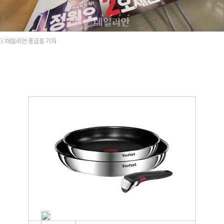
ⓒ데일리안 홍금표 기자