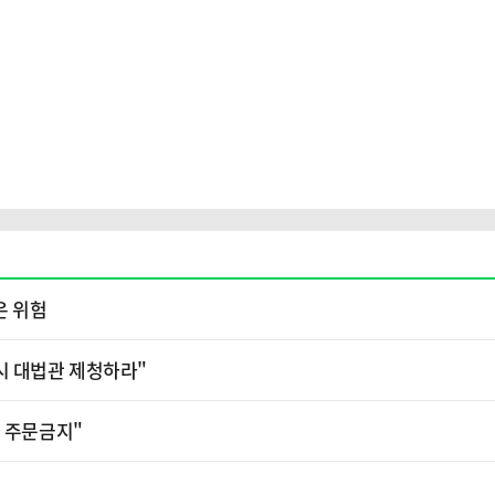
은 위험
시 대법관 제청하라"
가 주문금지"