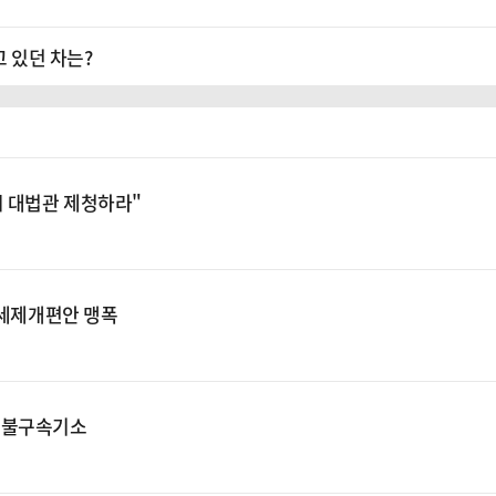
고 있던 차는?
시 대법관 제청하라"
 세제개편안 맹폭
장 불구속기소