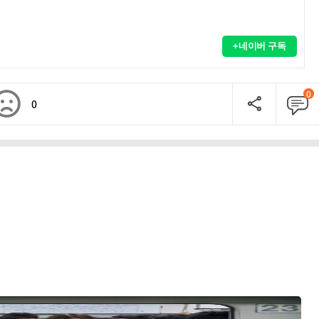
+네이버 구독
0
0