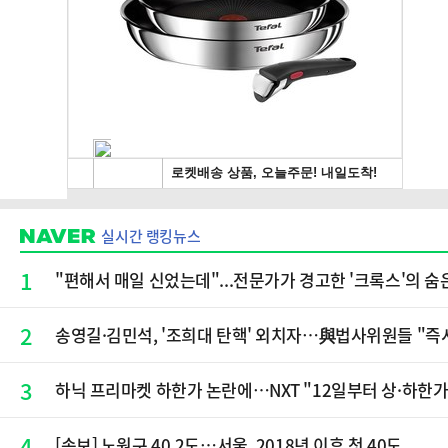
실시간 랭킹뉴스
1
"편해서 매일 신었는데"...전문가가 경고한 '크록스'의 숨
2
송영길·김민석, '조희대 탄핵' 외치자…與법사위원들 "즉
3
하닉 프리마켓 하한가 논란에…NXT "12일부터 상·하한
4
[속보] 노원구 40.2도…서울, 2018년 이후 첫 40도