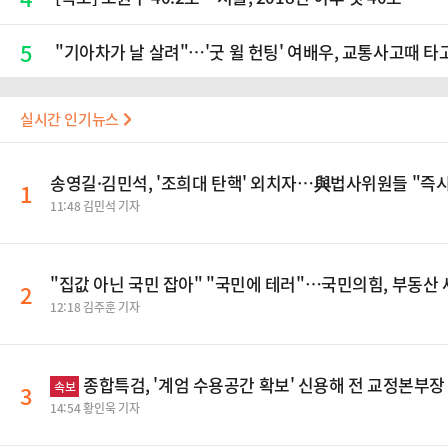
5
"기아차가 날 살려"…'굿 윌 헌팅' 여배우, 교통사고때 타
실시간 인기뉴스
송영길·김민석, '조희대 탄핵' 외치자…與법사위원들 "즉
1
11:48 김민석 기자
"집값 아닌 국민 잡아" "국민에 테러"…국민의힘, 부동산
2
12:18 김주훈 기자
종합특검, '계엄 수용공간 확보' 신용해 전 교정본부
속보
3
14:54 황인욱 기자