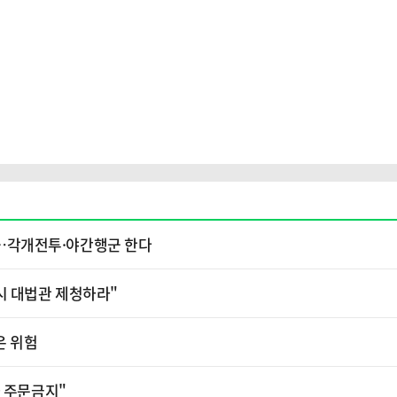
소'…각개전투·야간행군 한다
시 대법관 제청하라"
은 위험
가 주문금지"