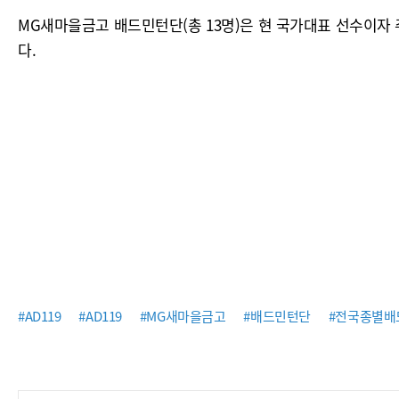
MG새마을금고 배드민턴단(총 13명)은 현 국가대표 선수이자
다.
#AD119
#AD119
#MG새마을금고
#배드민턴단
#전국종별배