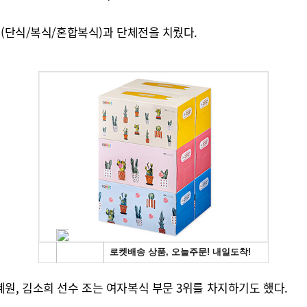
전(단식/복식/혼합복식)과 단체전을 치뤘다.
원, 김소희 선수 조는 여자복식 부문 3위를 차지하기도 했다.