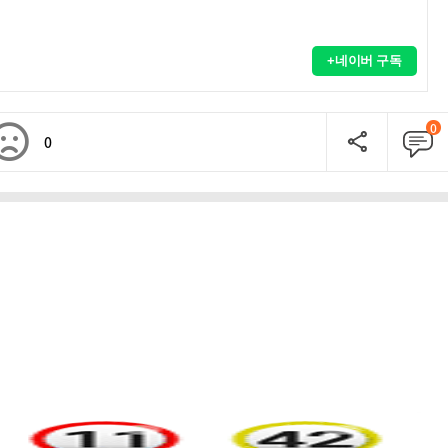
+네이버 구독
0
0