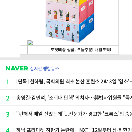
실시간 랭킹뉴스
1
[단독] 천하람, 국회의원 최초 논산 훈련소 2박 3일 '입
2
송영길·김민석, '조희대 탄핵' 외치자…與법사위원들 "즉
3
"편해서 매일 신었는데"...전문가가 경고한 '크록스'의 숨
4
하닉 프리마켓 하한가 논란에…NXT "12일부터 상·하한