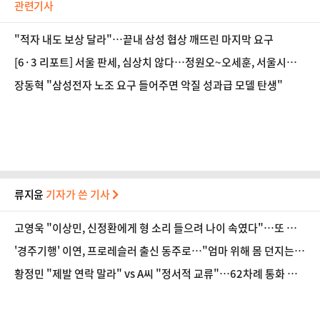
관련기사
"적자 내도 보상 달라"…끝내 삼성 협상 깨뜨린 마지막 요구
[6·3 리포트] 서울 판세, 심상치 않다…정원오~오세훈, 서울시장
은 누구 손에?
장동혁 "삼성전자 노조 요구 들어주면 악질 성과급 모델 탄생"
류지윤
기자가 쓴 기사
고영욱 "이상민, 신정환에게 형 소리 들으려 나이 속였다"…또 연
예인 저격
'경주기행' 이연, 프로레슬러 출신 동주로…"엄마 위해 몸 던지는
셋째 딸"
황정민 "제발 연락 말라" vs A씨 "정서적 교류"…62차례 통화 공
방