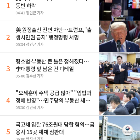
1
동반 하락
04:41 정인균 기자
美 원정출산 전면 차단…트럼프, '출
2
생시민권 금지' 행정명령 서명
05:34 정인균 기자
형소법·부동산 큰 틀은 정해졌다…
3
李대통령 앞 남은 건 디테일
05:00 김수현 기자
"오세훈이 주택 공급 않아" "입법과
4
정에 반영"…민주당의 부동산 세제
개편 해법은
05:30 김민석 기자
국고채 입찰 76조원대 담합 혐의…금
5
융사 15곳 제재 심판대
06:00 박진석 기자