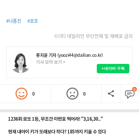
#나홍진
#호프
©(주) 데일리안 무단전재 및 재배포 금지
류지윤 기자
(yoozi44@dailian.co.kr)
기사 모아 보기 >
+네이버 구독
0
0
0