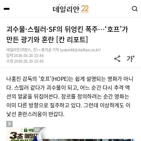
괴수물·스릴러·SF의 뒤엉킨 폭주…‘호프’가
만든 광기와 혼란 [칸 리포트]
데일리안(프랑스, 칸) = 류지윤 기자 (yoozi44@dailian.co.kr)
입력 2026.05.20 15:44
수정 2026.05.20 15:45
나홍진 감독의 '호프'(HOPE)는 쉽게 설명되는 영화가 아니
다. 스릴러 같다가 괴수물이 되고, 어느 순간 다시 추격 액
션의 얼굴을 뒤집어쓴다. 장르를 정의하려는 순간 영화는
이미 다른 방향으로 질주하고 있다. 그런데 이상하게도 이
낯선 혼란스러움이 반갑다.
X