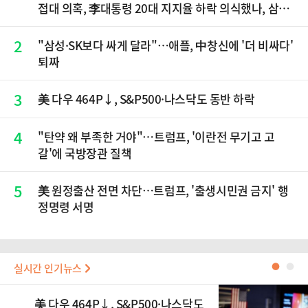
접대 의혹, 李대통령 20대 지지율 하락 의식했나, 삼전
닉스 올인은 금물, SK하이닉스 프리마켓 시초가 논란
재점화, 김민석 "과반 승리 가능성 99%" 등
2
"삼성·SK보다 싸게 달라"…애플, 中창신에 '더 비싸다'
퇴짜
3
美 다우 464P↓, S&P500·나스닥도 동반 하락
4
"탄약 왜 부족한 거야"…트럼프, '이란전 무기고 고
갈'에 국방장관 질책
5
美 원정출산 전면 차단…트럼프, '출생시민권 금지' 행
정명령 서명
실시간 인기뉴스
●
●
美 다우 464P↓, S&P500·나스닥도