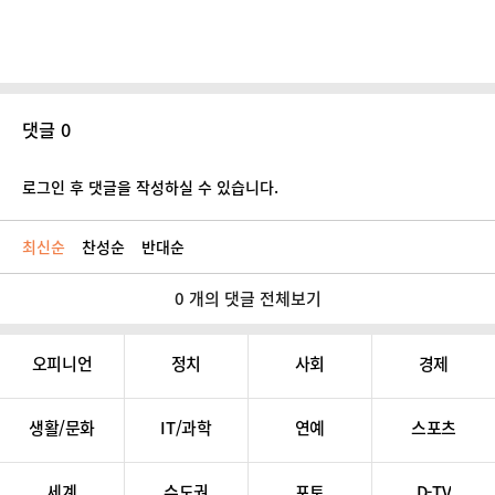
댓글 0
로그인 후 댓글을 작성하실 수 있습니다.
최신순
찬성순
반대순
0 개의 댓글 전체보기
오피니언
정치
사회
경제
생활/문화
IT/과학
연예
스포츠
세계
수도권
포토
D-TV