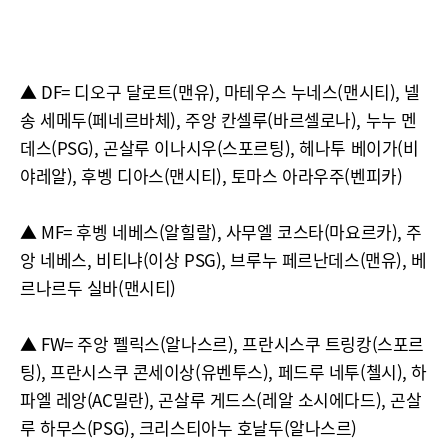
▲ DF= 디오구 달로트(맨유), 마테우스 누네스(맨시티), 넬
송 세메두(페네르바체), 주앙 칸셀루(바르셀로나), 누누 멘
데스(PSG), 곤살루 이나시우(스포르팅), 헤나투 베이가(비
야레알), 후벵 디아스(맨시티), 토마스 아라우주(벤피카)
▲ MF= 후벵 네베스(알힐랄), 사무엘 코스타(마요르카), 주
앙 네베스, 비티냐(이상 PSG), 브루누 페르난데스(맨유), 베
르나르두 실바(맨시티)
▲ FW= 주앙 펠릭스(알나스르), 프란시스쿠 트링캉(스포르
팅), 프란시스쿠 콘세이상(유벤투스), 페드루 네투(첼시), 하
파엘 레앙(AC밀란), 곤살루 게드스(레알 소시에다드), 곤살
루 하무스(PSG), 크리스티아누 호날두(알나스르)