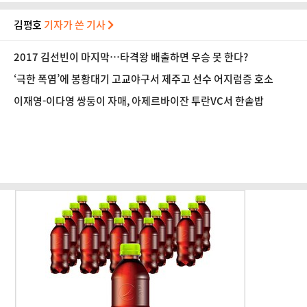
김평호
기자가 쓴 기사
2017 김선빈이 마지막…타격왕 배출하면 우승 못 한다?
‘극한 폭염’에 봉황대기 고교야구서 제주고 선수 어지럼증 호소
이재영-이다영 쌍둥이 자매, 아제르바이잔 투란VC서 한솥밥