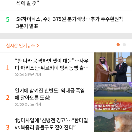
석에 갈 것"
5
SK하이닉스, 주당 375원 분기배당…추가 주주환원책
3분기 발표
실시간 인기뉴스
●
●
“한 나라 공격하면 셋이 대응”…사우
1
디·파키스탄·튀르키예 방위동맹 출
범
02:04 정인균 기자
열기에 삼켜진 한반도! 역대급 폭염
2
에 달아오른 도심!
01:00 홍금표 기자
北 미사일에 ‘신냉전 경고’…“한미일
3
vs 북중러 충돌구도 짙어진다”