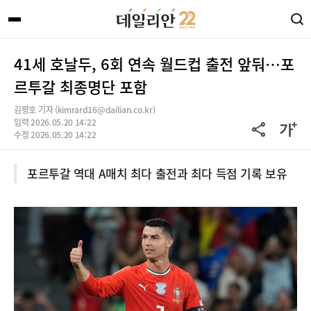
41세 호날두, 6회 연속 월드컵 출전 앞둬…포
르투갈 최종명단 포함
김평호 기자 (kimrard16@dailian.co.kr)
입력 2026.05.20 14:22
수정 2026.05.20 14:22
포르투갈 역대 A매치 최다 출전과 최다 득점 기록 보유