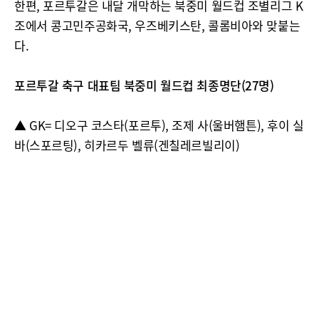
한편, 포르투갈은 내달 개막하는 북중미 월드컵 조별리그 K
조에서 콩고민주공화국, 우즈베키스탄, 콜롬비아와 맞붙는
다.
포르투갈 축구 대표팀 북중미 월드컵 최종명단(27명)
▲ GK= 디오구 코스타(포르투), 조제 사(울버햄튼), 후이 실
바(스포르팅), 히카르두 벨류(겐칠레르빌리이)