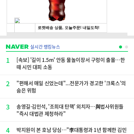
실시간 랭킹뉴스
1
[속보] '길이 1.5m' 안동 물놀이장서 구렁이 출몰…한
때 시민 대피 소동
2
"편해서 매일 신었는데"...전문가가 경고한 '크록스'의
숨은 위험
3
송영길·김민석, '조희대 탄핵' 외치자…與법사위원들
"즉시 대법관 제청하라"
4
박지원이 본 호남 당심…"李대통령과 1년 함께한 김민