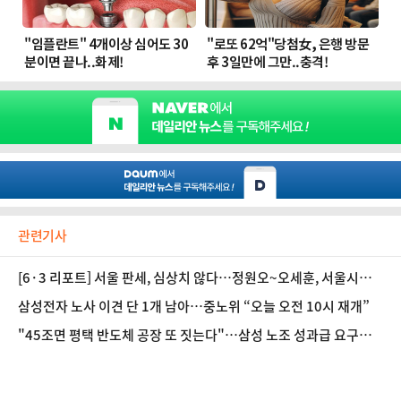
관련기사
[6·3 리포트] 서울 판세, 심상치 않다…정원오~오세훈, 서울시장
은 누구 손에?
삼성전자 노사 이견 단 1개 남아…중노위 “오늘 오전 10시 재개”
"45조면 평택 반도체 공장 또 짓는다"…삼성 노조 성과급 요구액
환산해보니①