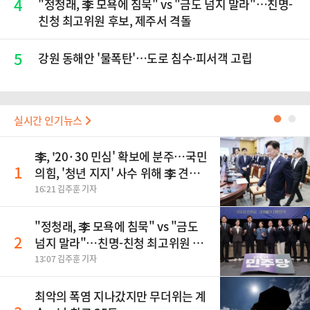
4
"정청래, 李 모욕에 침묵" vs "금도 넘지 말라"…친명-
친청 최고위원 후보, 제주서 격돌
5
강원 동해안 '물폭탄'…도로 침수·피서객 고립
실시간 인기뉴스
●
●
李, '20·30 민심' 확보에 분주…국민
1
의힘, '청년 지지' 사수 위해 李 견제
사활
16:21 김주훈 기자
"정청래, 李 모욕에 침묵" vs "금도
2
넘지 말라"…친명-친청 최고위원 후
보, 제주서 격돌
13:07 김주훈 기자
최악의 폭염 지나갔지만 무더위는 계