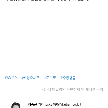
#AD119
#권성준셰프
#도루코
#주방용품
©(주) 데일리안 무단전재 및 재배포 금지
최승근 기자
(csk3480@dailian.co.kr)