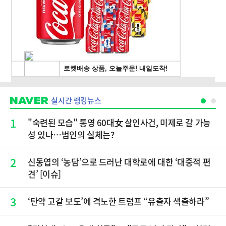
실시간 랭킹뉴스
1
"숙련된 모습" 통영 60대女 살인사건, 미제로 갈 가능
성 있나…범인의 실체는?
2
신동엽의 ‘농담’으로 드러난 대학로에 대한 ‘대중적 편
견’ [이슈]
3
‘탄약 고갈 보도’에 격노한 트럼프 “유출자 색출하라”