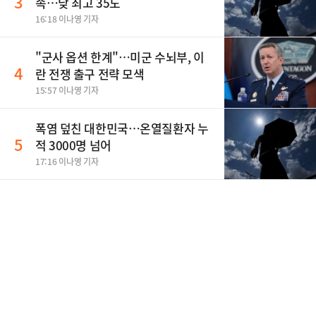
3
속…낮 최고 35도
16:18 이나영 기자
"군사 옵션 한계"…미군 수뇌부, 이
4
란 전쟁 출구 전략 모색
15:57 이나영 기자
폭염 덮친 대한민국…온열질환자 누
5
적 3000명 넘어
17:16 이나영 기자